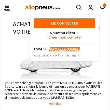
0
MENU
ACHAT DE PNEUS POUR
ME CONNECTER
VOTRE
MASERATI BORA
Nouveau client ?
Créer mon compte
ESPACE
Accéder aux prix Pro maintenant
Vous devez changer les pneus de votre
MASERATI BORA
? Vous voulez
être certain de choisir la bonne dimension de pneus pour
MASERATI
BORA
avant de valider votre achat ? Laissez vous guider par la
recherche par véhicule qui vous permettra de trouver rapidement les
dimensions de pneus pour votre
MASERATI BORA
.
Voir plus
Il n'est pas toujours évident de s'y retrouver dans le choix des
pneumatiques. Grâce à la recherche simplifiée pour les véhicules