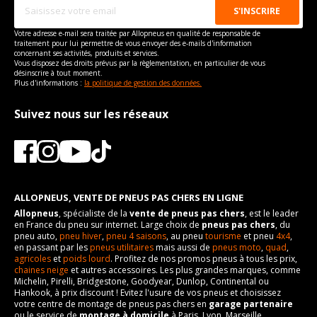
Votre adresse e-mail sera traitée par Allopneus en qualité de responsable de
traitement pour lui permettre de vous envoyer des e-mails d'information
concernant ses activités, produits et services.
Vous disposez des droits prévus par la règlementation, en particulier de vous
désinscrire à tout moment.
Plus d'informations :
la politique de gestion des données.
Suivez nous sur les réseaux
ALLOPNEUS, VENTE DE PNEUS PAS CHERS EN LIGNE
Allopneus
, spécialiste de la
vente de pneus pas chers
, est le leader
en France du pneu sur internet. Large choix de
pneus pas chers
, du
pneu auto,
pneu hiver
,
pneu 4 saisons
, au pneu
tourisme
et pneu
4x4
,
en passant par les
pneus utilitaires
mais aussi de
pneus moto
,
quad
,
agricoles
et
poids lourd
. Profitez de nos promos pneus à tous les prix,
chaines neige
et autres accessoires. Les plus grandes marques, comme
Michelin, Pirelli, Bridgestone, Goodyear, Dunlop, Continental ou
Hankook, à prix discount ! Evitez l'usure de vos pneus et choisissez
votre centre de montage de pneus pas chers en
garage partenaire
ou le service de
montage à domicile
à Paris, Lyon, Marseille,