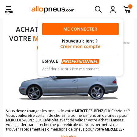
0
MENU
ACHAT DE PNEUS POUR
ME CONNECTER
VOTRE
MERCEDES-BENZ CLK
Nouveau client ?
CABRIOLET
Créer mon compte
ESPACE
Accéder aux prix Pro maintenant
Vous devez changer les pneus de votre
MERCEDES-BENZ CLK Cabriolet
?
Vous voulez être certain de choisir la bonne dimension de pneus pour
MERCEDES-BENZ CLK Cabriolet
avant de valider votre achat ? Laissez
vous guider par la recherche par véhicule qui vous permettra de
trouver rapidement les dimensions de pneus pour votre
MERCEDES-
BENZ CLK Cabriolet
.
Voir plus