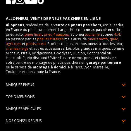
ALLOPNEUS, VENTE DE PNEUS PAS CHERS EN LIGNE
Allopneus
, spécialiste de la
vente de pneus pas chers
, est le leader
en France du pneu sur internet. Large choix de
pneus pas chers
, du
pneu auto,
pneu hiver
,
pneu 4 saisons
, au pneu
tourisme
et pneu
4x4
,
en passant par les
pneus utilitaires
mais aussi de
pneus moto
,
quad
,
agricoles
et
poids lourd
. Profitez de nos promos pneus à tous les prix,
chaines neige
et autres accessoires. Les plus grandes marques, comme
Michelin, Pirelli, Bridgestone, Goodyear, Dunlop, Continental ou
Hankook, à prix discount ! Evitez l'usure de vos pneus et choisissez
votre centre de montage de pneus pas chers en
garage partenaire
ou le service de
montage à domicile
à Paris, Lyon, Marseille,
Toulouse et dans toute la France.
MARQUES PNEUS
Pneus Michelin
TOP DIMENSIONS
Pneus Pirelli
175/65R14
MARQUES VEHICULES
Pneus Continental
185/65R15
Renault
Pneus Goodyear
NOS CONSEILS PNEUS
195/65R15
Dacia
Pneus Bridgestone
Lire un pneumatique
195/55R16