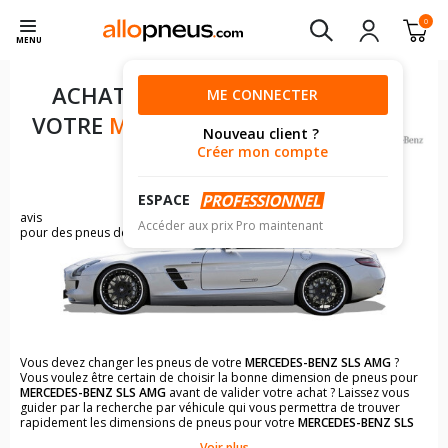
0
MENU
ACHAT DE PNEUS POUR
ME CONNECTER
VOTRE
MERCEDES-BENZ SLS
Nouveau client ?
AMG
Créer mon compte
ESPACE
2
avis
Accéder aux prix Pro maintenant
pour des pneus de MERCEDES-BENZ SLS AMG
Vous devez changer les pneus de votre
MERCEDES-BENZ SLS AMG
?
Vous voulez être certain de choisir la bonne dimension de pneus pour
MERCEDES-BENZ SLS AMG
avant de valider votre achat ? Laissez vous
guider par la recherche par véhicule qui vous permettra de trouver
rapidement les dimensions de pneus pour votre
MERCEDES-BENZ SLS
AMG
.
Voir plus