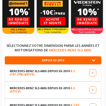
SÉLECTIONNEZ VOTRE DIMENSION PARMI LES ANNÉES ET
MOTORISATIONS DE
MERCEDES-BENZ SLS AMG
DEPUIS 03-2010
MERCEDES-BENZ SLS AMG DEPUIS 03-2010
6.2
+
(197.378) (631CV)
LES DIMENSIONS COMPATIBLES
275/35R19 100 Y
MERCEDES-BENZ SLS AMG DEPUIS 03-2010
6.2
+
(571CV)
LES DIMENSIONS COMPATIBLES
325/30R20 106 Y
265/35R19 98 Z
MERCEDES-BENZ SLS AMG DEPUIS 03-2010
6.2 GT