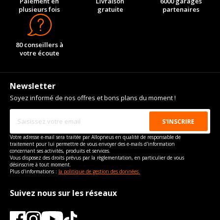
Paiement en
Longueur du boulon
Livraison
28
6000 garages
Pour la visserie, afin de garantir une parfaite compatibilité, nous
Numéro d'identification
197
plusieurs fois
vous conseillons de contacter directement le constructeur.
VISSERIE MERCEDES-BENZ SLS AMG DEPUIS 03-2010 6.3
gratuite
partenaires
Force de rotation du
de véhicule
125
(571CV)
boulon
Type de boulon
M14x1.5
VISSERIE MERCEDES-BENZ SLS AMG DEPUIS 03-2010
Pour la visserie, afin de garantir une parfaite compatibilité, nous
ELECTRIC DRIVE (197.890) (751CV)
Taille de la tête de boulon
17
80 conseillers à
vous conseillons de contacter directement le constructeur.
Type de boulon
M14x1.5
votre écoute
Longueur du boulon
28
Taille de la tête de boulon
17
Force de rotation du
125
Longueur du boulon
28
boulon
Newsletter
Force de rotation du
125
Pour la visserie, afin de garantir une parfaite compatibilité, nous
Soyez informé de nos offres et bons plans du moment !
boulon
vous conseillons de contacter directement le constructeur.
Pour la visserie, afin de garantir une parfaite compatibilité, nous
vous conseillons de contacter directement le constructeur.
Votre adresse e-mail sera traitée par Allopneus en qualité de responsable de
traitement pour lui permettre de vous envoyer des e-mails d'information
concernant ses activités, produits et services.
Vous disposez des droits prévus par la règlementation, en particulier de vous
désinscrire à tout moment.
Plus d'informations :
la politique de gestion des données.
Suivez nous sur les réseaux