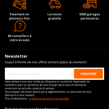
(144CV)
Code motorisation
XQDA
Taille de la tête de boulon
19
Pour la visserie, afin de garantir une parfaite compatibilité, nous
Type de boulon
M12x1.5
vous conseillons de contacter directement le constructeur.
Numéro de moteur
108942
Force de rotation du
110
Paiement en
Livraison
6000 garages
Taille de la tête de boulon
19
boulon
plusieurs fois
gratuite
partenaires
Cylindrée cm3
1999
Force de rotation du
110
Pour la visserie, afin de garantir une parfaite compatibilité, nous
boulon
vous conseillons de contacter directement le constructeur.
Puissance en Kw max
115
Pour la visserie, afin de garantir une parfaite compatibilité, nous
Type
Propulsion
80 conseillers à
vous conseillons de contacter directement le constructeur.
votre écoute
VISSERIE MORGAN PLUS 4 DE 01-1985 À 02-2020 2.0 I
(155CV)
Type de boulon
M12x1.5
Newsletter
Taille de la tête de boulon
19
Soyez informé de nos offres et bons plans du moment !
Force de rotation du
110
boulon
Pour la visserie, afin de garantir une parfaite compatibilité, nous
vous conseillons de contacter directement le constructeur.
Votre adresse e-mail sera traitée par Allopneus en qualité de responsable de
traitement pour lui permettre de vous envoyer des e-mails d'information
concernant ses activités, produits et services.
Vous disposez des droits prévus par la règlementation, en particulier de vous
désinscrire à tout moment.
Plus d'informations :
la politique de gestion des données.