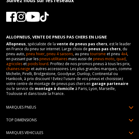
Suivez nous sur les réseaux
ALLOPNEUS, VENTE DE PNEUS PAS CHERS EN LIGNE
Allopneus
, spécialiste de la
vente de pneus pas chers
, est le leader
en France du pneu sur internet. Large choix de
pneus pas chers
, du
pneu auto,
pneu hiver
,
pneu 4 saisons
, au pneu
tourisme
et pneu
4x4
,
en passant par les
pneus utilitaires
mais aussi de
pneus moto
,
quad
,
agricoles
et
poids lourd
. Profitez de nos promos pneus à tous les prix,
chaines neige
et autres accessoires. Les plus grandes marques, comme
Michelin, Pirelli, Bridgestone, Goodyear, Dunlop, Continental ou
Hankook, à prix discount ! Evitez l'usure de vos pneus et choisissez
votre centre de montage de pneus pas chers en
garage partenaire
ou le service de
montage à domicile
à Paris, Lyon, Marseille,
Toulouse et dans toute la France.
MARQUES PNEUS
Pneus Michelin
TOP DIMENSIONS
Pneus Pirelli
175/65R14
MARQUES VEHICULES
Pneus Continental
185/65R15