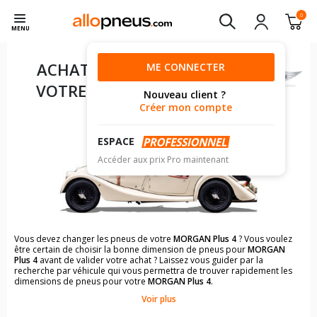
0
MENU
ACHAT DE PNEUS POUR
ME CONNECTER
VOTRE
MORGAN PLUS 4
Nouveau client ?
Créer mon compte
ESPACE
Accéder aux prix Pro maintenant
Vous devez changer les pneus de votre
MORGAN Plus 4
? Vous voulez
être certain de choisir la bonne dimension de pneus pour
MORGAN
Plus 4
avant de valider votre achat ? Laissez vous guider par la
recherche par véhicule qui vous permettra de trouver rapidement les
dimensions de pneus pour votre
MORGAN Plus 4
.
Voir plus
Il n'est pas toujours évident de s'y retrouver dans le choix des
pneumatiques. Grâce à la recherche simplifiée pour les véhicules