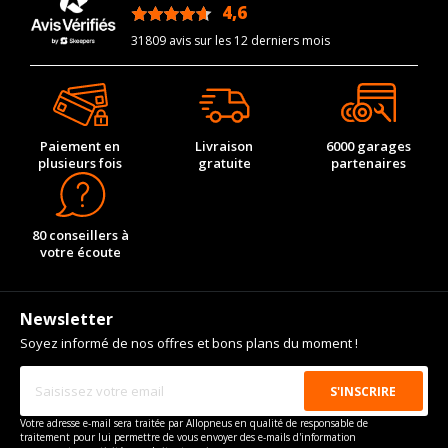
4,6
Puissance en Kw max
160
/5
31809 avis sur les 12 derniers mois
Type
Traction avant
Paiement en
Livraison
6000 garages
plusieurs fois
gratuite
partenaires
80 conseillers à
votre écoute
Newsletter
Soyez informé de nos offres et bons plans du moment !
Votre adresse e-mail sera traitée par Allopneus en qualité de responsable de
traitement pour lui permettre de vous envoyer des e-mails d'information