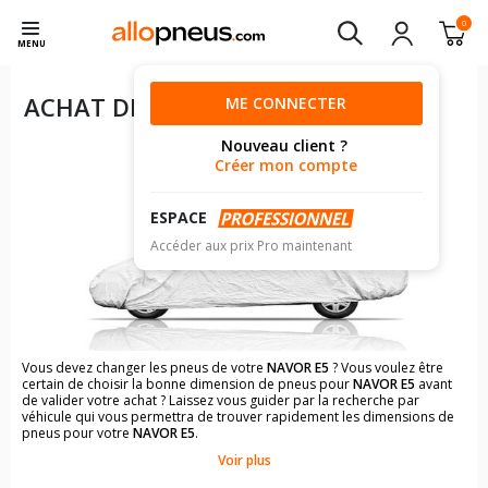
0
MENU
ACHAT DE PNEUS POUR VOTRE
ME CONNECTER
NAVOR E5
Nouveau client ?
Créer mon compte
ESPACE
Accéder aux prix Pro maintenant
Vous devez changer les pneus de votre
NAVOR E5
? Vous voulez être
certain de choisir la bonne dimension de pneus pour
NAVOR E5
avant
de valider votre achat ? Laissez vous guider par la recherche par
véhicule qui vous permettra de trouver rapidement les dimensions de
pneus pour votre
NAVOR E5
.
Voir plus
Il n'est pas toujours évident de s'y retrouver dans le choix des
pneumatiques. Grâce à la recherche simplifiée pour les véhicules