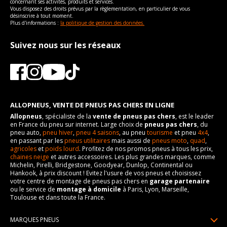
concernant ses activités, produits et services.
Vous disposez des droits prévus par la règlementation, en particulier de vous
désinscrire à tout moment.
Plus d'informations :
la politique de gestion des données.
Suivez nous sur les réseaux
ALLOPNEUS, VENTE DE PNEUS PAS CHERS EN LIGNE
Allopneus
, spécialiste de la
vente de pneus pas chers
, est le leader
en France du pneu sur internet. Large choix de
pneus pas chers
, du
pneu auto,
pneu hiver
,
pneu 4 saisons
, au pneu
tourisme
et pneu
4x4
,
en passant par les
pneus utilitaires
mais aussi de
pneus moto
,
quad
,
agricoles
et
poids lourd
. Profitez de nos promos pneus à tous les prix,
chaines neige
et autres accessoires. Les plus grandes marques, comme
Michelin, Pirelli, Bridgestone, Goodyear, Dunlop, Continental ou
Hankook, à prix discount ! Evitez l'usure de vos pneus et choisissez
votre centre de montage de pneus pas chers en
garage partenaire
ou le service de
montage à domicile
à Paris, Lyon, Marseille,
Toulouse et dans toute la France.
MARQUES PNEUS