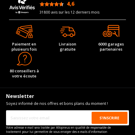
4,6
Type
Traction intégrale
/5
VISSERIE NIO ET5 DEPUIS 12-2021 EV TRACTION
31800 avis sur les 12 derniers mois
INTÉGRALE (489CV)
Type de boulon
M14x1.5
Force de rotation du
140
boulon
Paiement en
Livraison
6000 garages
Pour la visserie, afin de garantir une parfaite compatibilité, nous
plusieurs fois
gratuite
partenaires
vous conseillons de contacter directement le constructeur.
80 conseillers à
votre écoute
Newsletter
Soyez informé de nos offres et bons plans du moment !
Votre adresse e-mail sera traitée par Allopneus en qualité de responsable de
traitement pour lui permettre de vous envoyer des e-mails d'information