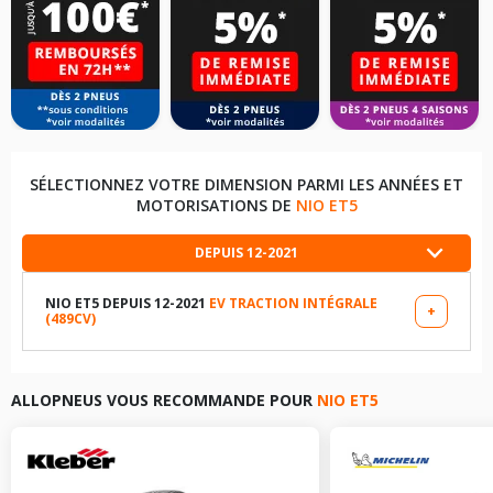
SÉLECTIONNEZ VOTRE DIMENSION PARMI LES ANNÉES ET
MOTORISATIONS DE
NIO ET5
DEPUIS 12-2021
NIO ET5 DEPUIS 12-2021
EV TRACTION INTÉGRALE
+
(489CV)
LES DIMENSIONS COMPATIBLES
245/45R19 102 V
ALLOPNEUS VOUS RECOMMANDE POUR
NIO ET5
TABLEAU DE PRESSION DE PNEUS NIO ET5 DEPUIS 12-2021
EV TRACTION INTÉGRALE (489CV)