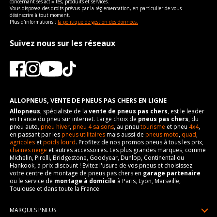
concernant ses activités, produits et services.
Vous disposez des droits prévus par la règlementation, en particulier de vous
désinscrire à tout moment.
Plus d'informations :
la politique de gestion des données.
Suivez nous sur les réseaux
ALLOPNEUS, VENTE DE PNEUS PAS CHERS EN LIGNE
Allopneus
, spécialiste de la
vente de pneus pas chers
, est le leader
en France du pneu sur internet. Large choix de
pneus pas chers
, du
pneu auto,
pneu hiver
,
pneu 4 saisons
, au pneu
tourisme
et pneu
4x4
,
en passant par les
pneus utilitaires
mais aussi de
pneus moto
,
quad
,
agricoles
et
poids lourd
. Profitez de nos promos pneus à tous les prix,
chaines neige
et autres accessoires. Les plus grandes marques, comme
Michelin, Pirelli, Bridgestone, Goodyear, Dunlop, Continental ou
Hankook, à prix discount ! Evitez l'usure de vos pneus et choisissez
votre centre de montage de pneus pas chers en
garage partenaire
ou le service de
montage à domicile
à Paris, Lyon, Marseille,
Toulouse et dans toute la France.
MARQUES PNEUS