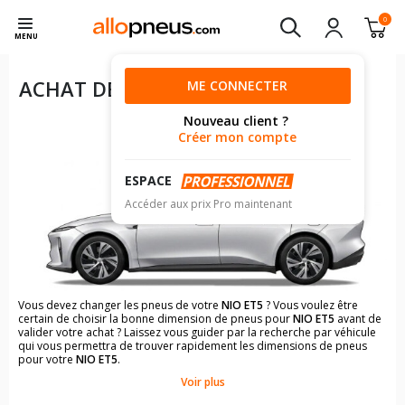
0
MENU
ACHAT DE PNEUS POUR VOTRE
ME CONNECTER
NIO ET5
Nouveau client ?
Créer mon compte
ESPACE
Accéder aux prix Pro maintenant
Vous devez changer les pneus de votre
NIO ET5
? Vous voulez être
certain de choisir la bonne dimension de pneus pour
NIO ET5
avant de
valider votre achat ? Laissez vous guider par la recherche par véhicule
qui vous permettra de trouver rapidement les dimensions de pneus
pour votre
NIO ET5
.
Voir plus
Il n'est pas toujours évident de s'y retrouver dans le choix des
pneumatiques. Grâce à la recherche simplifiée pour les véhicules
NIO