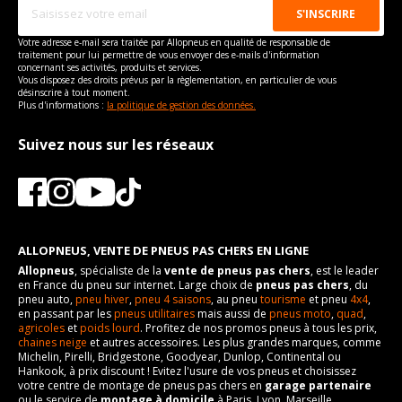
boulon
Taille de la tête de boulon
21
Pour la visserie, afin de garantir une parfaite compatibilité, nous
vous conseillons de contacter directement le constructeur.
Votre adresse e-mail sera traitée par Allopneus en qualité de responsable de
Force de rotation du
100
traitement pour lui permettre de vous envoyer des e-mails d'information
concernant ses activités, produits et services.
boulon
Vous disposez des droits prévus par la règlementation, en particulier de vous
Pour la visserie, afin de garantir une parfaite compatibilité, nous
désinscrire à tout moment.
vous conseillons de contacter directement le constructeur.
Plus d'informations :
la politique de gestion des données.
Suivez nous sur les réseaux
ALLOPNEUS, VENTE DE PNEUS PAS CHERS EN LIGNE
Allopneus
, spécialiste de la
vente de pneus pas chers
, est le leader
en France du pneu sur internet. Large choix de
pneus pas chers
, du
pneu auto,
pneu hiver
,
pneu 4 saisons
, au pneu
tourisme
et pneu
4x4
,
en passant par les
pneus utilitaires
mais aussi de
pneus moto
,
quad
,
agricoles
et
poids lourd
. Profitez de nos promos pneus à tous les prix,
chaines neige
et autres accessoires. Les plus grandes marques, comme
Michelin, Pirelli, Bridgestone, Goodyear, Dunlop, Continental ou
Hankook, à prix discount ! Evitez l'usure de vos pneus et choisissez
votre centre de montage de pneus pas chers en
garage partenaire
ou le service de
montage à domicile
à Paris, Lyon, Marseille,