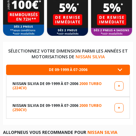
SÉLECTIONNEZ VOTRE DIMENSION PARMI LES ANNÉES ET
MOTORISATIONS DE
NISSAN SILVIA
DE 09-1999 À 07-2006
NISSAN SILVIA DE 09-1999 À 07-2006
2000 TURBO
+
(224CV)
LES DIMENSIONS COMPATIBLES
205/55R16 89 V
NISSAN SILVIA DE 09-1999 À 07-2006
2000 TURBO
+
(250CV)
LES DIMENSIONS COMPATIBLES
195/65R15 91 V
205/55R16 89 V
ALLOPNEUS VOUS RECOMMANDE POUR
NISSAN SILVIA