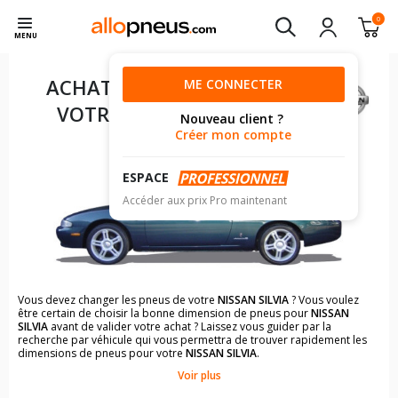
0
MENU
ACHAT DE PNEUS POUR
ME CONNECTER
VOTRE
NISSAN SILVIA
Nouveau client ?
Créer mon compte
ESPACE
Accéder aux prix Pro maintenant
Vous devez changer les pneus de votre
NISSAN SILVIA
? Vous voulez
être certain de choisir la bonne dimension de pneus pour
NISSAN
SILVIA
avant de valider votre achat ? Laissez vous guider par la
recherche par véhicule qui vous permettra de trouver rapidement les
dimensions de pneus pour votre
NISSAN SILVIA
.
Voir plus
Il n'est pas toujours évident de s'y retrouver dans le choix des
pneumatiques. Grâce à la recherche simplifiée pour les véhicules