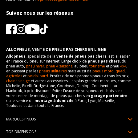
Suivez nous sur les réseaux
ALLOPNEUS, VENTE DE PNEUS PAS CHERS EN LIGNE
Allopneus
, spécialiste de la
vente de pneus pas chers
, est le leader
en France du pneu sur internet. Large choix de
pneus pas chers
, du
pneu auto,
pneu hiver
,
pneu 4 saisons
, au pneu
tourisme
et pneu
4x4
,
en passant par les
pneus utilitaires
mais aussi de
pneus moto
,
quad
,
agricoles
et
poids lourd
. Profitez de nos promos pneus à tous les prix,
chaines neige
et autres accessoires. Les plus grandes marques, comme
Michelin, Pirelli, Bridgestone, Goodyear, Dunlop, Continental ou
Hankook, à prix discount ! Evitez l'usure de vos pneus et choisissez
votre centre de montage de pneus pas chers en
garage partenaire
ou le service de
montage à domicile
à Paris, Lyon, Marseille,
Toulouse et dans toute la France.
MARQUES PNEUS
Pneus Michelin
TOP DIMENSIONS
Pneus Pirelli