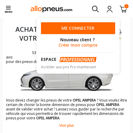
0
MENU
ACHAT DE PNEUS POUR
ME CONNECTER
VOTRE
OPEL AMPERA
Nouveau client ?
Créer mon compte
53
avis
ESPACE
pour des pneus de OPEL AMPERA
Accéder aux prix Pro maintenant
Vous devez changer les pneus de votre
OPEL AMPERA
? Vous voulez être
certain de choisir la bonne dimension de pneus pour
OPEL AMPERA
avant de valider votre achat ? Laissez vous guider par la recherche par
véhicule qui vous permettra de trouver rapidement les dimensions de
pneus pour votre
OPEL AMPERA
.
Voir plus
Il n'est pas toujours évident de s'y retrouver dans le choix des
pneumatiques. Grâce à la recherche simplifiée pour les véhicules
OPEL