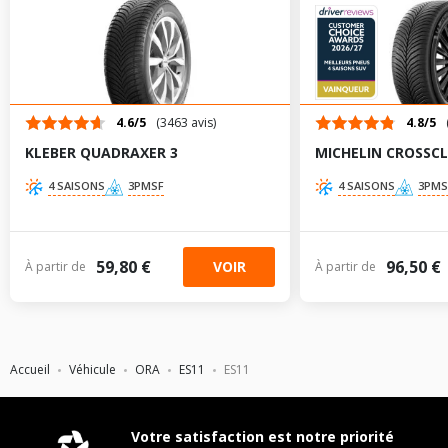
205/55R17 91 V
215/50R18 92 V
215/45R19 99 V
4.6/5
(3463 avis)
4.8/5
KLEBER QUADRAXER 3
MICHELIN CROSSCL
TABLEAU DE PRESSION DE PNEUS ORA ES11 DEPUIS 11-
4 SAISONS
3PMSF
4 SAISONS
3PMS
2020 EV / GT (171CV)
Dimension
Pression
Pression
AV
AR
pneu
AV
AR
chargé
chargé
59,80 €
96,50 €
VOIR
À partir de
À partir de
215/50R18 92
2.5
2.5
-
-
W
215/50R18 96
2.5
2.5
-
-
V
Accueil
Véhicule
ORA
ES11
ES11
205/55R17 91
-
-
-
-
V
215/50R18 92
Votre satisfaction est notre priorité
-
-
-
-
V