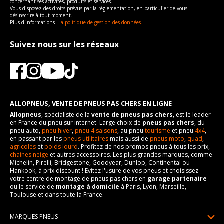
Puissance en Kw max
126
concernant ses activités, produits et services.
Vous disposez des droits prévus par la règlementation, en particulier de vous
Type
Traction avant
désinscrire à tout moment.
Plus d'informations :
la politique de gestion des données.
VISSERIE ORA ES11 DEPUIS 11-2020 EV / GT (171CV)
Type de boulon
M12x1.5
Suivez nous sur les réseaux
Taille de la tête de boulon
21
Force de rotation du
110
boulon
Pour la visserie, afin de garantir une parfaite compatibilité, nous
vous conseillons de contacter directement le constructeur.
ALLOPNEUS, VENTE DE PNEUS PAS CHERS EN LIGNE
Allopneus
, spécialiste de la
vente de pneus pas chers
, est le leader
en France du pneu sur internet. Large choix de
pneus pas chers
, du
pneu auto,
pneu hiver
,
pneu 4 saisons
, au pneu
tourisme
et pneu
4x4
,
en passant par les
pneus utilitaires
mais aussi de
pneus moto
,
quad
,
agricoles
et
poids lourd
. Profitez de nos promos pneus à tous les prix,
chaines neige
et autres accessoires. Les plus grandes marques, comme
Michelin, Pirelli, Bridgestone, Goodyear, Dunlop, Continental ou
Hankook, à prix discount ! Evitez l'usure de vos pneus et choisissez
votre centre de montage de pneus pas chers en
garage partenaire
ou le service de
montage à domicile
à Paris, Lyon, Marseille,
Toulouse et dans toute la France.
MARQUES PNEUS