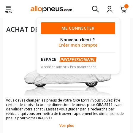
0
MENU
ACHAT DE PNEUS POUR VOTRE
ME CONNECTER
ORA ES11
Nouveau client ?
Créer mon compte
ESPACE
Accéder aux prix Pro maintenant
Vous devez changer les pneus de votre
ORA ES11
? Vous voulez être
certain de choisir la bonne dimension de pneus pour
ORA ES11
avant
de valider votre achat ? Laissez vous guider par la recherche par
véhicule qui vous permettra de trouver rapidement les dimensions de
pneus pour votre
ORA ES11
.
Voir plus
Il n'est pas toujours évident de s'y retrouver dans le choix des
pneumatiques. Grâce à la recherche simplifiée pour les véhicules
ORA