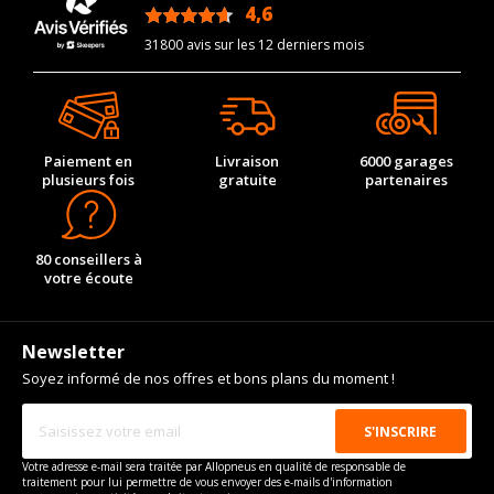
4,6
/5
215/45R19 99
-
-
-
-
31800 avis sur les 12 derniers mois
V
CARACTÉRISTIQUES TECHNIQUES ORA ES11 DEPUIS 11-
2020 EV / GT (171CV)
Marque du véhicule
ORA
Nom du modele
ES11
Paiement en
Livraison
6000 garages
plusieurs fois
gratuite
partenaires
Motorisation
EV / GT
Année de début de
2020-11-01
modèle
80 conseillers à
votre écoute
Energie
Électrique
Année de début de
2022-09-01
motorisation
Newsletter
Année de fin de
2023-12-01
Soyez informé de nos offres et bons plans du moment !
motorisation
Code motorisation
TZ153XS001,TZ180XS009
Numéro de moteur
151627
Votre adresse e-mail sera traitée par Allopneus en qualité de responsable de
traitement pour lui permettre de vous envoyer des e-mails d'information