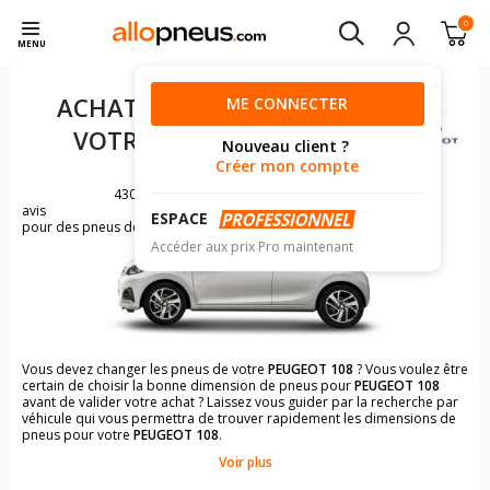
0
MENU
ACHAT DE PNEUS POUR
ME CONNECTER
VOTRE
PEUGEOT 108
Nouveau client ?
Créer mon compte
430
avis
ESPACE
pour des pneus de PEUGEOT 108
Accéder aux prix Pro maintenant
Vous devez changer les pneus de votre
PEUGEOT 108
? Vous voulez être
certain de choisir la bonne dimension de pneus pour
PEUGEOT 108
avant de valider votre achat ? Laissez vous guider par la recherche par
véhicule qui vous permettra de trouver rapidement les dimensions de
pneus pour votre
PEUGEOT 108
.
Voir plus
Il n'est pas toujours évident de s'y retrouver dans le choix des
pneumatiques. Grâce à la recherche simplifiée pour les véhicules