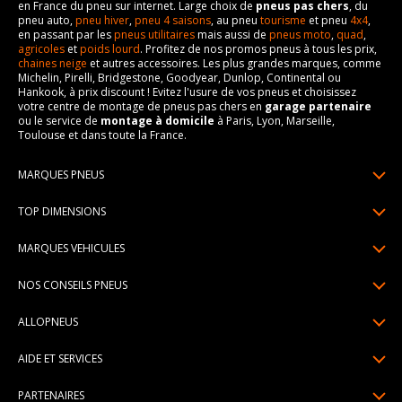
en France du pneu sur internet. Large choix de
pneus pas chers
, du
pneu auto,
pneu hiver
,
pneu 4 saisons
, au pneu
tourisme
et pneu
4x4
,
en passant par les
pneus utilitaires
mais aussi de
pneus moto
,
quad
,
agricoles
et
poids lourd
. Profitez de nos promos pneus à tous les prix,
chaines neige
et autres accessoires. Les plus grandes marques, comme
Michelin, Pirelli, Bridgestone, Goodyear, Dunlop, Continental ou
Hankook, à prix discount ! Evitez l'usure de vos pneus et choisissez
votre centre de montage de pneus pas chers en
garage partenaire
ou le service de
montage à domicile
à Paris, Lyon, Marseille,
Toulouse et dans toute la France.
MARQUES PNEUS
Pneus Michelin
TOP DIMENSIONS
Pneus Pirelli
175/65R14
MARQUES VEHICULES
Pneus Continental
185/65R15
Renault
Pneus Goodyear
NOS CONSEILS PNEUS
195/65R15
Dacia
Pneus Bridgestone
Lire un pneumatique
195/55R16
ALLOPNEUS
Peugeot
Pneus Hankook
Indice de charge et de vitesse
205/55R16
Qui sommes-nous? | About us
Citroën
Pneus Dunlop
AIDE ET SERVICES
Pression pneu
205/60R16
Avis DriverReviews | Who is DriverReviews
Volkswagen
Toutes les marques
Paiement en plusieurs fois
Voyant pression pneu
225/45R17
PARTENAIRES
Espace Presse
Audi