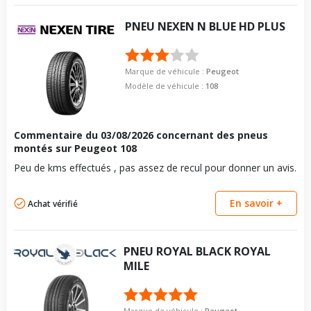
Pour la visserie, afin de garantir une parfaite compatibilité, nous
Longueur du boulon
27
vous conseillons de contacter directement le constructeur.
PNEU
NEXEN
N BLUE HD PLUS
Force de rotation du
115
boulon
Pour la visserie, afin de garantir une parfaite compatibilité, nous
Marque de véhicule :
Peugeot
vous conseillons de contacter directement le constructeur.
Modèle de véhicule :
108
Commentaire du
03/08/2026
concernant des pneus
montés sur Peugeot 108
Peu de kms effectués , pas assez de recul pour donner un avis.
En savoir +
Achat vérifié
PNEU
ROYAL BLACK
ROYAL
MILE
Marque de véhicule :
Peugeot