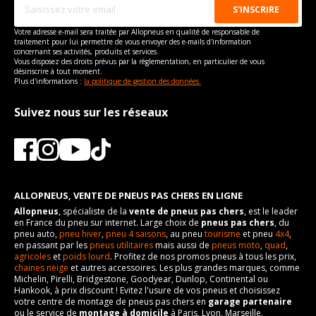
Votre adresse e-mail sera traitée par Allopneus en qualité de responsable de
traitement pour lui permettre de vous envoyer des e-mails d'information
concernant ses activités, produits et services.
Vous disposez des droits prévus par la règlementation, en particulier de vous
désinscrire à tout moment.
Plus d'informations :
la politique de gestion des données.
Suivez nous sur les réseaux
ALLOPNEUS, VENTE DE PNEUS PAS CHERS EN LIGNE
Allopneus
, spécialiste de la
vente de pneus pas chers
, est le leader
en France du pneu sur internet. Large choix de
pneus pas chers
, du
pneu auto,
pneu hiver
,
pneu 4 saisons
, au pneu
tourisme
et pneu
4x4
,
en passant par les
pneus utilitaires
mais aussi de
pneus moto
,
quad
,
agricoles
et
poids lourd
. Profitez de nos promos pneus à tous les prix,
chaines neige
et autres accessoires. Les plus grandes marques, comme
Michelin, Pirelli, Bridgestone, Goodyear, Dunlop, Continental ou
Hankook, à prix discount ! Evitez l'usure de vos pneus et choisissez
votre centre de montage de pneus pas chers en
garage partenaire
ou le service de
montage à domicile
à Paris, Lyon, Marseille,