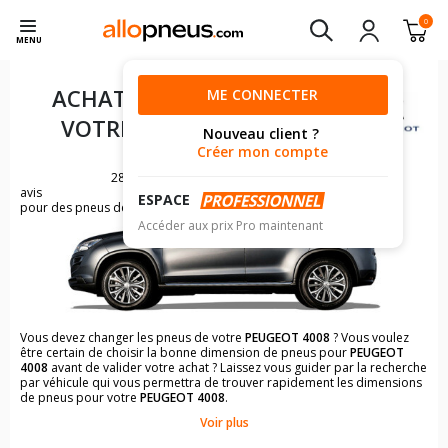
0
MENU
ACHAT DE PNEUS POUR
ME CONNECTER
VOTRE
PEUGEOT 4008
Nouveau client ?
Créer mon compte
28
avis
ESPACE
pour des pneus de PEUGEOT 4008
Accéder aux prix Pro maintenant
Vous devez changer les pneus de votre
PEUGEOT 4008
? Vous voulez
être certain de choisir la bonne dimension de pneus pour
PEUGEOT
4008
avant de valider votre achat ? Laissez vous guider par la recherche
par véhicule qui vous permettra de trouver rapidement les dimensions
de pneus pour votre
PEUGEOT 4008
.
Voir plus
Il n'est pas toujours évident de s'y retrouver dans le choix des
pneumatiques. Grâce à la recherche simplifiée pour les véhicules