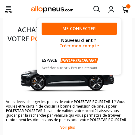
0
MENU
ACHAT DE PNEUS POUR
ME CONNECTER
VOTRE
POLESTAR POLESTAR 1
Nouveau client ?
Créer mon compte
ESPACE
Accéder aux prix Pro maintenant
Vous devez changer les pneus de votre
POLESTAR POLESTAR 1
? Vous
voulez être certain de choisir la bonne dimension de pneus pour
POLESTAR POLESTAR 1
avant de valider votre achat ? Laissez vous
guider par la recherche par véhicule qui vous permettra de trouver
rapidement les dimensions de pneus pour votre
POLESTAR POLESTAR
1
.
Voir plus
Il n'est pas toujours évident de s'y retrouver dans le choix des