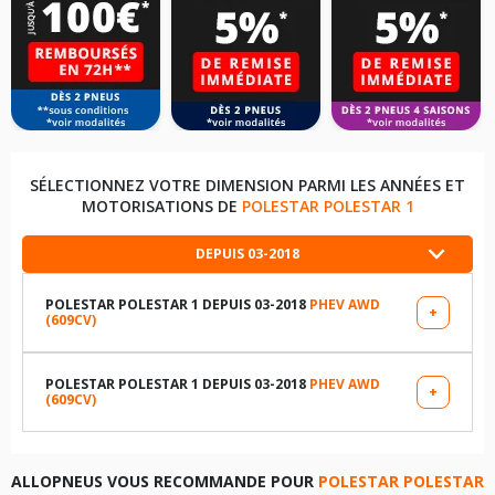
SÉLECTIONNEZ VOTRE DIMENSION PARMI LES ANNÉES ET
MOTORISATIONS DE
POLESTAR POLESTAR 1
DEPUIS 03-2018
POLESTAR POLESTAR 1 DEPUIS 03-2018
PHEV AWD
+
(609CV)
LES DIMENSIONS COMPATIBLES
275/30R21 98 W
POLESTAR POLESTAR 1 DEPUIS 03-2018
PHEV AWD
+
(609CV)
LES DIMENSIONS COMPATIBLES
295/30R21 102 W
275/30R21 98 W
ALLOPNEUS VOUS RECOMMANDE POUR
POLESTAR POLESTAR