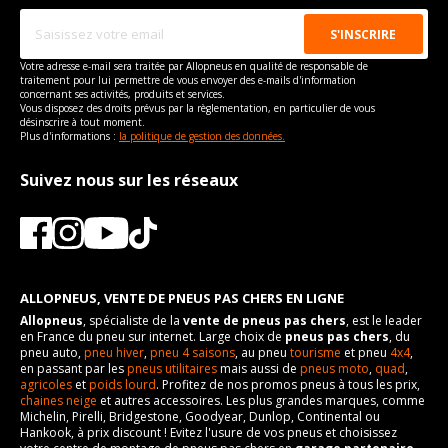
vous conseillons de contacter directement le constructeur.
Votre adresse e-mail sera traitée par Allopneus en qualité de responsable de
traitement pour lui permettre de vous envoyer des e-mails d'information
concernant ses activités, produits et services.
Vous disposez des droits prévus par la règlementation, en particulier de vous
désinscrire à tout moment.
Plus d'informations :
la politique de gestion des données.
Suivez nous sur les réseaux
ALLOPNEUS, VENTE DE PNEUS PAS CHERS EN LIGNE
Allopneus
, spécialiste de la
vente de pneus pas chers
, est le leader
en France du pneu sur internet. Large choix de
pneus pas chers
, du
pneu auto,
pneu hiver
,
pneu 4 saisons
, au pneu
tourisme
et pneu
4x4
,
en passant par les
pneus utilitaires
mais aussi de
pneus moto
,
quad
,
agricoles
et
poids lourd
. Profitez de nos promos pneus à tous les prix,
chaines neige
et autres accessoires. Les plus grandes marques, comme
Michelin, Pirelli, Bridgestone, Goodyear, Dunlop, Continental ou
Hankook, à prix discount ! Evitez l'usure de vos pneus et choisissez