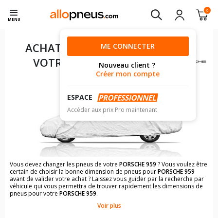
0
MENU
ACHAT DE PNEUS POUR
ME CONNECTER
VOTRE
PORSCHE 959
Nouveau client ?
Créer mon compte
ESPACE
Accéder aux prix Pro maintenant
Vous devez changer les pneus de votre
PORSCHE 959
? Vous voulez être
certain de choisir la bonne dimension de pneus pour
PORSCHE 959
avant de valider votre achat ? Laissez vous guider par la recherche par
véhicule qui vous permettra de trouver rapidement les dimensions de
pneus pour votre
PORSCHE 959
.
Voir plus
Il n'est pas toujours évident de s'y retrouver dans le choix des
pneumatiques. Grâce à la recherche simplifiée pour les véhicules