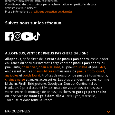
concernant ses activités, produits et services.
vous conseillons de contacter directement le constructeur.
Vous disposez des droits prévus par la règlementation, en particulier de vous
désinscrire à tout moment.
Plus d'informations :
la politique de gestion des données.
Suivez nous sur les réseaux
ALLOPNEUS, VENTE DE PNEUS PAS CHERS EN LIGNE
Allopneus
, spécialiste de la
vente de pneus pas chers
, est le leader
en France du pneu sur internet. Large choix de
pneus pas chers
, du
pneu auto,
pneu hiver
,
pneu 4 saisons
, au pneu
tourisme
et pneu
4x4
,
en passant par les
pneus utilitaires
mais aussi de
pneus moto
,
quad
,
agricoles
et
poids lourd
. Profitez de nos promos pneus à tous les prix,
chaines neige
et autres accessoires. Les plus grandes marques, comme
Michelin, Pirelli, Bridgestone, Goodyear, Dunlop, Continental ou
Hankook, à prix discount ! Evitez l'usure de vos pneus et choisissez
votre centre de montage de pneus pas chers en
garage partenaire
ou le service de
montage à domicile
à Paris, Lyon, Marseille,
Toulouse et dans toute la France.
MARQUES PNEUS