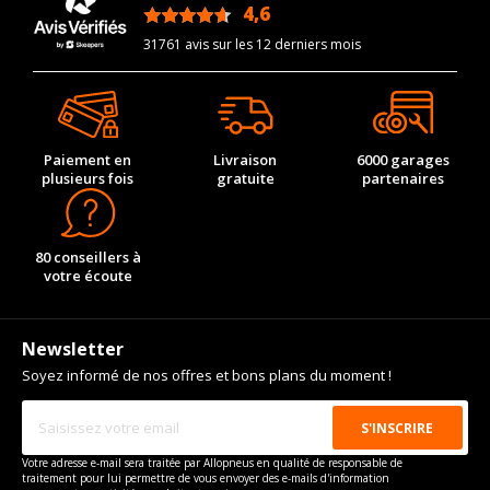
Année de début de
1986-01-01
4,6
/5
motorisation
31761 avis sur les 12 derniers mois
Année de fin de
1991-04-01
motorisation
Code motorisation
959.50
Numéro de moteur
7556
Paiement en
Livraison
6000 garages
plusieurs fois
gratuite
partenaires
Cylindrée cm3
2850
Puissance en Kw max
330
Type
Traction intégrale
80 conseillers à
votre écoute
Frein
hydraulique
VISSERIE PORSCHE 959 DE 01-1986 À 04-1991 2.8 (450CV)
Type de boulon
M14x1.5
Newsletter
Taille de la tête de boulon
19
Soyez informé de nos offres et bons plans du moment !
Longueur du boulon
30
Force de rotation du
125
boulon
Votre adresse e-mail sera traitée par Allopneus en qualité de responsable de
traitement pour lui permettre de vous envoyer des e-mails d'information
Pour la visserie, afin de garantir une parfaite compatibilité, nous