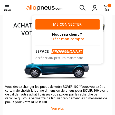
0
MENU
ACHAT DE PNEUS POUR
ME CONNECTER
VOTRE
ROVER 100
Nouveau client ?
Créer mon compte
ESPACE
Accéder aux prix Pro maintenant
Vous devez changer les pneus de votre
ROVER 100
? Vous voulez être
certain de choisir la bonne dimension de pneus pour
ROVER 100
avant
de valider votre achat ? Laissez vous guider par la recherche par
véhicule qui vous permettra de trouver rapidement les dimensions de
pneus pour votre
ROVER 100
.
Voir plus
Il n'est pas toujours évident de s'y retrouver dans le choix des
pneumatiques. Grâce à la recherche simplifiée pour les véhicules
ROVER