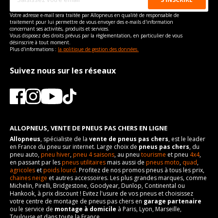
Numéro d'identification
XP
Type de boulon
M12x1.5
de véhicule
Votre adresse e-mail sera traitée par Allopneus en qualité de responsable de
Taille de la tête de boulon
17
traitement pour lui permettre de vous envoyer des e-mails d'information
VISSERIE ROVER 100 DE 11-1989 À 12-1998 115 D (57CV)
concernant ses activités, produits et services.
Type de boulon
M12x1.5
Vous disposez des droits prévus par la règlementation, en particulier de vous
Force de rotation du
110
désinscrire à tout moment.
boulon
Taille de la tête de boulon
17
Plus d'informations :
la politique de gestion des données.
Pour la visserie, afin de garantir une parfaite compatibilité, nous
Force de rotation du
110
vous conseillons de contacter directement le constructeur.
Suivez nous sur les réseaux
boulon
Pour la visserie, afin de garantir une parfaite compatibilité, nous
vous conseillons de contacter directement le constructeur.
ALLOPNEUS, VENTE DE PNEUS PAS CHERS EN LIGNE
Allopneus
, spécialiste de la
vente de pneus pas chers
, est le leader
en France du pneu sur internet. Large choix de
pneus pas chers
, du
pneu auto,
pneu hiver
,
pneu 4 saisons
, au pneu
tourisme
et pneu
4x4
,
en passant par les
pneus utilitaires
mais aussi de
pneus moto
,
quad
,
agricoles
et
poids lourd
. Profitez de nos promos pneus à tous les prix,
chaines neige
et autres accessoires. Les plus grandes marques, comme
Michelin, Pirelli, Bridgestone, Goodyear, Dunlop, Continental ou
Hankook, à prix discount ! Evitez l'usure de vos pneus et choisissez
votre centre de montage de pneus pas chers en
garage partenaire
ou le service de
montage à domicile
à Paris, Lyon, Marseille,
Toulouse et dans toute la France.