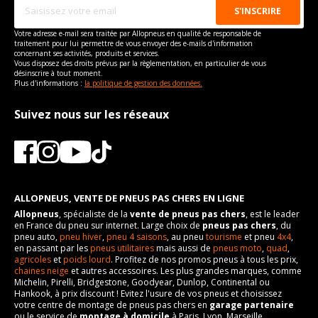
Votre adresse e-mail sera traitée par Allopneus en qualité de responsable de
traitement pour lui permettre de vous envoyer des e-mails d'information
concernant ses activités, produits et services.
Vous disposez des droits prévus par la règlementation, en particulier de vous
désinscrire à tout moment.
Plus d'informations :
la politique de gestion des données.
Suivez nous sur les réseaux
ALLOPNEUS, VENTE DE PNEUS PAS CHERS EN LIGNE
Allopneus
, spécialiste de la
vente de pneus pas chers
, est le leader
en France du pneu sur internet. Large choix de
pneus pas chers
, du
pneu auto,
pneu hiver
,
pneu 4 saisons
, au pneu
tourisme
et pneu
4x4
,
en passant par les
pneus utilitaires
mais aussi de
pneus moto
,
quad
,
agricoles
et
poids lourd
. Profitez de nos promos pneus à tous les prix,
chaines neige
et autres accessoires. Les plus grandes marques, comme
Michelin, Pirelli, Bridgestone, Goodyear, Dunlop, Continental ou
Hankook, à prix discount ! Evitez l'usure de vos pneus et choisissez
votre centre de montage de pneus pas chers en
garage partenaire
ou le service de
montage à domicile
à Paris, Lyon, Marseille,