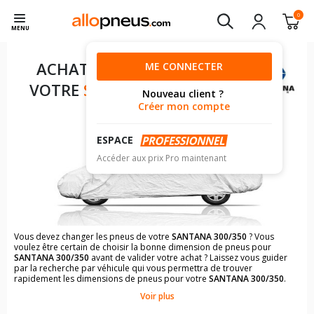
0
MENU
ACHAT DE PNEUS POUR
ME CONNECTER
VOTRE
SANTANA 300/350
Nouveau client ?
Créer mon compte
ESPACE
Accéder aux prix Pro maintenant
Vous devez changer les pneus de votre
SANTANA 300/350
? Vous
voulez être certain de choisir la bonne dimension de pneus pour
SANTANA 300/350
avant de valider votre achat ? Laissez vous guider
par la recherche par véhicule qui vous permettra de trouver
rapidement les dimensions de pneus pour votre
SANTANA 300/350
.
Voir plus
Il n'est pas toujours évident de s'y retrouver dans le choix des
pneumatiques. Grâce à la recherche simplifiée pour les véhicules