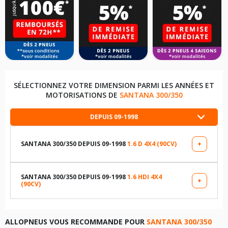
SÉLECTIONNEZ VOTRE DIMENSION PARMI LES ANNÉES ET
MOTORISATIONS DE
SANTANA 300/350
DEPUIS 09-1998
SANTANA 300/350 DEPUIS 09-1998
1.6 D 4X4 (90CV)
+
LES DIMENSIONS COMPATIBLES
195/80R15 94 Q
SANTANA 300/350 DEPUIS 09-1998
1.6 HDI 4X4
+
(90CV)
LES DIMENSIONS COMPATIBLES
TABLEAU DE PRESSION DE PNEUS SANTANA 300/350
DEPUIS 09-1998 1.6 D 4X4 (90CV)
195/80R15 94 Q
ALLOPNEUS VOUS RECOMMANDE POUR
SANTANA 300/350