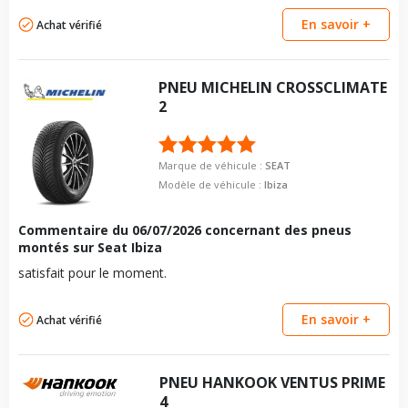
Longueur du boulon
27
Pour la visserie, afin de garantir une parfaite compatibilité, nous
vous conseillons de contacter directement le constructeur.
En savoir +
Achat vérifié
Force de rotation du
120
boulon
Pour la visserie, afin de garantir une parfaite compatibilité, nous
vous conseillons de contacter directement le constructeur.
PNEU
MICHELIN
CROSSCLIMATE
2
Marque de véhicule :
SEAT
Modèle de véhicule :
Ibiza
Commentaire du
06/07/2026
concernant des pneus
montés sur Seat Ibiza
satisfait pour le moment.
En savoir +
Achat vérifié
PNEU
HANKOOK
VENTUS PRIME
4