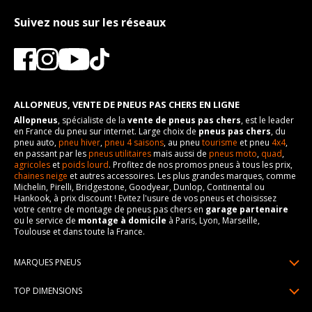
Suivez nous sur les réseaux
ALLOPNEUS, VENTE DE PNEUS PAS CHERS EN LIGNE
Allopneus
, spécialiste de la
vente de pneus pas chers
, est le leader
en France du pneu sur internet. Large choix de
pneus pas chers
, du
pneu auto,
pneu hiver
,
pneu 4 saisons
, au pneu
tourisme
et pneu
4x4
,
en passant par les
pneus utilitaires
mais aussi de
pneus moto
,
quad
,
agricoles
et
poids lourd
. Profitez de nos promos pneus à tous les prix,
chaines neige
et autres accessoires. Les plus grandes marques, comme
Michelin, Pirelli, Bridgestone, Goodyear, Dunlop, Continental ou
Hankook, à prix discount ! Evitez l'usure de vos pneus et choisissez
votre centre de montage de pneus pas chers en
garage partenaire
ou le service de
montage à domicile
à Paris, Lyon, Marseille,
Toulouse et dans toute la France.
MARQUES PNEUS
Pneus Michelin
TOP DIMENSIONS
Pneus Pirelli
175/65R14