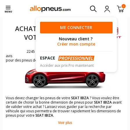
0
MENU
ACHAT DE PNEUS POUR
ME CONNECTER
VOTRE
SEAT IBIZA
Nouveau client ?
Créer mon compte
2245
avis
ESPACE
pour des pneus de SEAT IBIZA
Accéder aux prix Pro maintenant
Vous devez changer les pneus de votre
SEAT IBIZA
? Vous voulez être
certain de choisir la bonne dimension de pneus pour
SEAT IBIZA
avant
de valider votre achat ? Laissez vous guider par la recherche par
véhicule qui vous permettra de trouver rapidement les dimensions de
pneus pour votre
SEAT IBIZA
.
Voir plus
Il n'est pas toujours évident de s'y retrouver dans le choix des
pneumatiques. Grâce à la recherche simplifiée pour les véhicules
SEAT