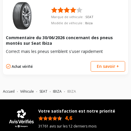
Marque de véhicule :
SEAT
Modèle de véhicule :
Ibiza
Commentaire du
30/06/2026
concernant des pneus
montés sur Seat Ibiza
Correct mais les pneus semblent s'user rapidement
En savoir +
Achat vérifié
Accueil
Véhicule
SEAT
IBIZA
IBIZA
Votre satisfaction est notre priorité
4,6
/5
31761 avis sur les 12 derniers mois