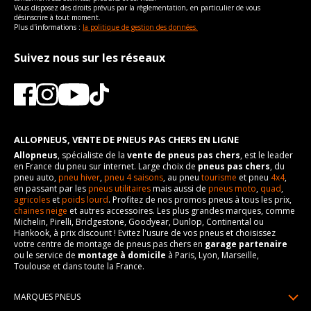
Vous disposez des droits prévus par la règlementation, en particulier de vous
désinscrire à tout moment.
Plus d'informations :
la politique de gestion des données.
Suivez nous sur les réseaux
ALLOPNEUS, VENTE DE PNEUS PAS CHERS EN LIGNE
Allopneus
, spécialiste de la
vente de pneus pas chers
, est le leader
en France du pneu sur internet. Large choix de
pneus pas chers
, du
pneu auto,
pneu hiver
,
pneu 4 saisons
, au pneu
tourisme
et pneu
4x4
,
en passant par les
pneus utilitaires
mais aussi de
pneus moto
,
quad
,
agricoles
et
poids lourd
. Profitez de nos promos pneus à tous les prix,
chaines neige
et autres accessoires. Les plus grandes marques, comme
Michelin, Pirelli, Bridgestone, Goodyear, Dunlop, Continental ou
Hankook, à prix discount ! Evitez l'usure de vos pneus et choisissez
votre centre de montage de pneus pas chers en
garage partenaire
ou le service de
montage à domicile
à Paris, Lyon, Marseille,
Toulouse et dans toute la France.
MARQUES PNEUS