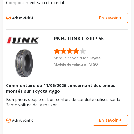
Comportement sain et directif
Force de rotation du
115
boulon
En savoir +
Achat vérifié
Pour la visserie, afin de garantir une parfaite compatibilité, nous
vous conseillons de contacter directement le constructeur.
PNEU
ILINK
L-GRIP 55
Marque de véhicule :
Toyota
Modèle de véhicule :
AYGO
Commentaire du
11/06/2026
concernant des pneus
montés sur Toyota Aygo
Bon pneus souple et bon confort de conduite utilisés sur la
2eme voiture de la maison
En savoir +
Achat vérifié