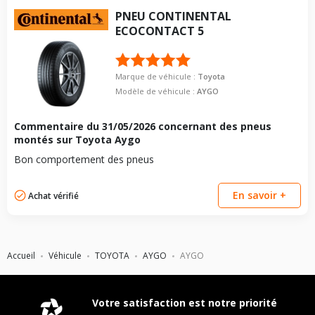
PNEU
CONTINENTAL
ECOCONTACT 5
Marque de véhicule :
Toyota
Modèle de véhicule :
AYGO
Commentaire du
31/05/2026
concernant des pneus
montés sur Toyota Aygo
Bon comportement des pneus
En savoir +
Achat vérifié
Accueil
Véhicule
TOYOTA
AYGO
AYGO
Votre satisfaction est notre priorité