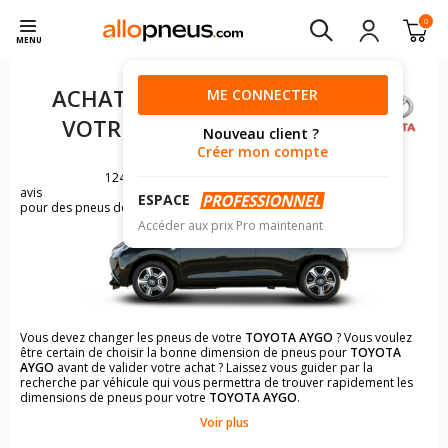
0
MENU
ACHAT DE PNEUS POUR
ME CONNECTER
VOTRE
TOYOTA AYGO
Nouveau client ?
Créer mon compte
1249
avis
ESPACE
pour des pneus de TOYOTA AYGO
Accéder aux prix Pro maintenant
Vous devez changer les pneus de votre
TOYOTA AYGO
? Vous voulez
être certain de choisir la bonne dimension de pneus pour
TOYOTA
AYGO
avant de valider votre achat ? Laissez vous guider par la
recherche par véhicule qui vous permettra de trouver rapidement les
dimensions de pneus pour votre
TOYOTA AYGO
.
Voir plus
Il n'est pas toujours évident de s'y retrouver dans le choix des
pneumatiques. Grâce à la recherche simplifiée pour les véhicules