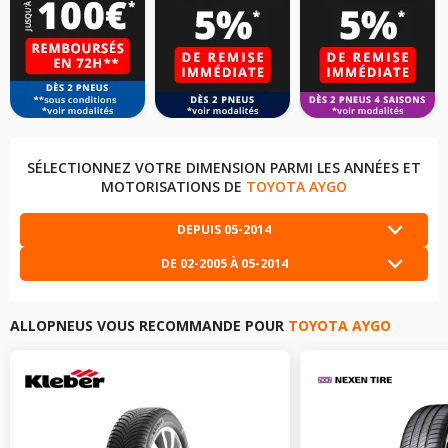
SÉLECTIONNEZ VOTRE DIMENSION PARMI LES ANNÉES ET
MOTORISATIONS DE
TOYOTA AYGO
DEPUIS 05-2014
DE 02-2005 À 05-2014
TOYOTA AYGO DEPUIS 05-2014
1.0 (69CV)
+
LES DIMENSIONS COMPATIBLES
TOYOTA AYGO DE 02-2005 À 05-2014
1.0 (68CV)
+
ALLOPNEUS VOUS RECOMMANDE POUR
TOYOTA AYGO
LES DIMENSIONS COMPATIBLES
165/65R14 79 T
TOYOTA AYGO DEPUIS 05-2014
1.0 VVTI (72CV)
+
155/65R14 75 T
LES DIMENSIONS COMPATIBLES
TOYOTA AYGO DE 02-2005 À 05-2014
1.4 HDI (54CV)
+
165/60R15 77 H
LES DIMENSIONS COMPATIBLES
165/60R15 77 H
TABLEAU DE PRESSION DE PNEUS TOYOTA AYGO DE 02-
2005 À 05-2014 1.0 (68CV)
155/65R14 75 T