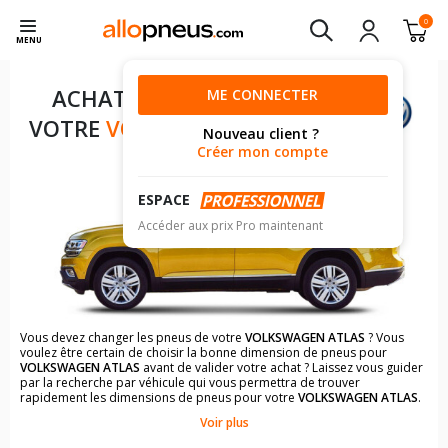
0
MENU
ACHAT DE PNEUS POUR
ME CONNECTER
VOTRE
VOLKSWAGEN ATLAS
Nouveau client ?
Créer mon compte
ESPACE
Accéder aux prix Pro maintenant
Vous devez changer les pneus de votre
VOLKSWAGEN ATLAS
? Vous
voulez être certain de choisir la bonne dimension de pneus pour
VOLKSWAGEN ATLAS
avant de valider votre achat ? Laissez vous guider
par la recherche par véhicule qui vous permettra de trouver
rapidement les dimensions de pneus pour votre
VOLKSWAGEN ATLAS
.
Voir plus
Il n'est pas toujours évident de s'y retrouver dans le choix des
pneumatiques. Grâce à la recherche simplifiée pour les véhicules