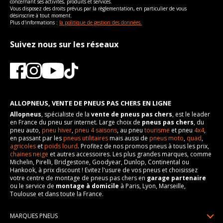
concernant ses activités, produits et services.
Vous disposez des droits prévus par la règlementation, en particulier de vous
désinscrire à tout moment.
Plus d'informations :
la politique de gestion des données.
Suivez nous sur les réseaux
ALLOPNEUS, VENTE DE PNEUS PAS CHERS EN LIGNE
Allopneus
, spécialiste de la
vente de pneus pas chers
, est le leader
en France du pneu sur internet. Large choix de
pneus pas chers
, du
pneu auto,
pneu hiver
,
pneu 4 saisons
, au pneu
tourisme
et pneu
4x4
,
en passant par les
pneus utilitaires
mais aussi de
pneus moto
,
quad
,
agricoles
et
poids lourd
. Profitez de nos promos pneus à tous les prix,
chaines neige
et autres accessoires. Les plus grandes marques, comme
Michelin, Pirelli, Bridgestone, Goodyear, Dunlop, Continental ou
Hankook, à prix discount ! Evitez l'usure de vos pneus et choisissez
votre centre de montage de pneus pas chers en
garage partenaire
ou le service de
montage à domicile
à Paris, Lyon, Marseille,
Toulouse et dans toute la France.
MARQUES PNEUS