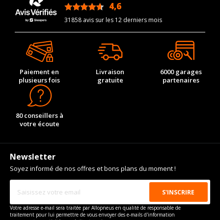
4,6
/5
Code motorisation
CDVD
31858 avis sur les 12 derniers mois
Numéro de moteur
135640
Cylindrée cm3
3598
Puissance en Kw max
183
Paiement en
Livraison
6000 garages
Type
Traction intégrale
plusieurs fois
gratuite
partenaires
VISSERIE VOLKSWAGEN ATLAS DEPUIS 12-2016 3.6 FSI
4MOTION (249CV)
Type de boulon
M14x1.5
80 conseillers à
Taille de la tête de boulon
17
votre écoute
Longueur du boulon
28
Force de rotation du
140
Newsletter
boulon
Soyez informé de nos offres et bons plans du moment !
Pour la visserie, afin de garantir une parfaite compatibilité, nous
vous conseillons de contacter directement le constructeur.
Votre adresse e-mail sera traitée par Allopneus en qualité de responsable de
traitement pour lui permettre de vous envoyer des e-mails d'information