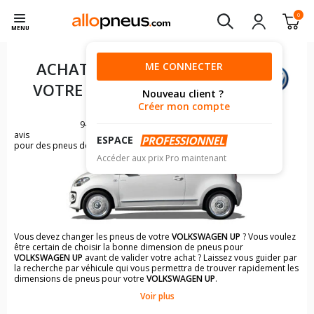
0
MENU
ACHAT DE PNEUS POUR
ME CONNECTER
VOTRE
VOLKSWAGEN UP
Nouveau client ?
Créer mon compte
949
avis
ESPACE
pour des pneus de VOLKSWAGEN UP
Accéder aux prix Pro maintenant
Vous devez changer les pneus de votre
VOLKSWAGEN UP
? Vous voulez
être certain de choisir la bonne dimension de pneus pour
VOLKSWAGEN UP
avant de valider votre achat ? Laissez vous guider par
la recherche par véhicule qui vous permettra de trouver rapidement les
dimensions de pneus pour votre
VOLKSWAGEN UP
.
Voir plus
Il n'est pas toujours évident de s'y retrouver dans le choix des
pneumatiques. Grâce à la recherche simplifiée pour les véhicules