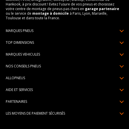
Hankook, à prix discount ! Evitez l'usure de vos pneus et choisissez
votre centre de montage de pneus pas chers en
garage partenaire
ou le service de
montage à domicile
à Paris, Lyon, Marseille,
Toulouse et dans toute la France.
MARQUES PNEUS
Pneus Michelin
TOP DIMENSIONS
Pneus Pirelli
175/65R14
MARQUES VEHICULES
Pneus Continental
185/65R15
Renault
Pneus Goodyear
NOS CONSEILS PNEUS
195/65R15
Dacia
Pneus Bridgestone
Lire un pneumatique
195/55R16
ALLOPNEUS
Peugeot
Pneus Hankook
Indice de charge et de vitesse
205/55R16
Qui sommes-nous? | About us
Citroën
Pneus Dunlop
AIDE ET SERVICES
Pression pneu
205/60R16
Avis DriverReviews | Who is DriverReviews
Volkswagen
Toutes les marques
Paiement en plusieurs fois
Voyant pression pneu
225/45R17
PARTENAIRES
Espace Presse
Audi
Garantie pneu
Usure pneu
225/40R18
Devenez affilié
Recrutement
BMW
LES MOYENS DE PAIEMENT SÉCURISÉS
Livraisons standard / express
Témoin d'usure
Devenir garage partenaire de montage
Pourquoi Allopneus ? | Why Allopneus ?
Mercedes-Benz
Centre montage pneu
Dimension pneu
Devenir partenaire de montage à domicile
Engagements RSE | CSR Commitments