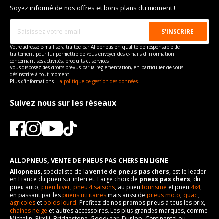
Soyez informé de nos offres et bons plans du moment !
Votre adresse e-mail sera traitée par Allopneus en qualité de responsable de
traitement pour lui permettre de vous envoyer des e-mails d'information
concernant ses activités, produits et services.
Vous disposez des droits prévus par la règlementation, en particulier de vous
désinscrire à tout moment.
Plus d'informations :
la politique de gestion des données.
Suivez nous sur les réseaux
ALLOPNEUS, VENTE DE PNEUS PAS CHERS EN LIGNE
Allopneus
, spécialiste de la
vente de pneus pas chers
, est le leader
en France du pneu sur internet. Large choix de
pneus pas chers
, du
pneu auto,
pneu hiver
,
pneu 4 saisons
, au pneu
tourisme
et pneu
4x4
,
en passant par les
pneus utilitaires
mais aussi de
pneus moto
,
quad
,
agricoles
et
poids lourd
. Profitez de nos promos pneus à tous les prix,
chaines neige
et autres accessoires. Les plus grandes marques, comme
Michelin, Pirelli, Bridgestone, Goodyear, Dunlop, Continental ou