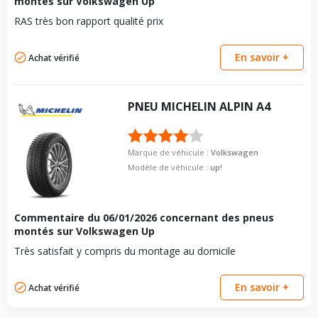
montés sur Volkswagen Up
Pour la visserie, afin de garantir une parfaite compatibilité, nous
vous conseillons de contacter directement le constructeur.
RAS très bon rapport qualité prix
En savoir +
Achat vérifié
PNEU
MICHELIN
ALPIN A4
Marque de véhicule :
Volkswagen
Modèle de véhicule :
up!
Commentaire du
06/01/2026
concernant des pneus
montés sur Volkswagen Up
Très satisfait y compris du montage au domicile
En savoir +
Achat vérifié