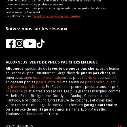
Type
Traction intégrale
traitement pour lui permettre de vous envoyer des e-mails d'information
VISSERIE VOLVO XC70 DE 04-2007 À 12-2016 T5 AWD
boulon
Cylindrée cm3
2953
concernant ses activités, produits et services.
Longueur du boulon
28
(254CV)
Vous disposez des droits prévus par la règlementation, en particulier de vous
Numéro d'identification
B
Pour la visserie, afin de garantir une parfaite compatibilité, nous
Type de boulon
Puissance en Kw max
M14x1.5
224
désinscrire à tout moment.
Force de rotation du
de véhicule
125
vous conseillons de contacter directement le constructeur.
Plus d'informations :
la politique de gestion des données.
boulon
Taille de la tête de boulon
Type
19
Traction intégrale
VISSERIE VOLVO XC70 DE 04-2007 À 12-2016 T6 AWD
Pour la visserie, afin de garantir une parfaite compatibilité, nous
(286CV)
Suivez nous sur les réseaux
Longueur du boulon
Numéro d'identification
28
B
vous conseillons de contacter directement le constructeur.
Type de boulon
M14x1.5
de véhicule
Force de rotation du
125
Taille de la tête de boulon
19
VISSERIE VOLVO XC70 DE 04-2007 À 12-2016 T6 AWD
boulon
(304CV)
Longueur du boulon
28
Pour la visserie, afin de garantir une parfaite compatibilité, nous
Type de boulon
M14x1.5
vous conseillons de contacter directement le constructeur.
Force de rotation du
125
Taille de la tête de boulon
19
ALLOPNEUS, VENTE DE PNEUS PAS CHERS EN LIGNE
boulon
Allopneus
, spécialiste de la
vente de pneus pas chers
, est le leader
Longueur du boulon
28
Pour la visserie, afin de garantir une parfaite compatibilité, nous
en France du pneu sur internet. Large choix de
pneus pas chers
, du
vous conseillons de contacter directement le constructeur.
pneu auto,
pneu hiver
,
pneu 4 saisons
, au pneu
tourisme
et pneu
4x4
,
Force de rotation du
125
en passant par les
pneus utilitaires
mais aussi de
pneus moto
,
quad
,
boulon
agricoles
et
poids lourd
. Profitez de nos promos pneus à tous les prix,
chaines neige
et autres accessoires. Les plus grandes marques, comme
Pour la visserie, afin de garantir une parfaite compatibilité, nous
Michelin, Pirelli, Bridgestone, Goodyear, Dunlop, Continental ou
vous conseillons de contacter directement le constructeur.
Hankook, à prix discount ! Evitez l'usure de vos pneus et choisissez
votre centre de montage de pneus pas chers en
garage partenaire
ou le service de
montage à domicile
à Paris, Lyon, Marseille,
Toulouse et dans toute la France.
MARQUES PNEUS