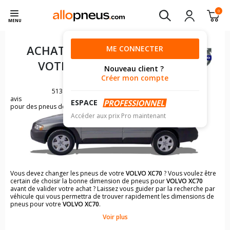
0
MENU
ACHAT DE PNEUS POUR
ME CONNECTER
VOTRE
VOLVO XC70
Nouveau client ?
Créer mon compte
513
avis
ESPACE
pour des pneus de VOLVO XC70
Accéder aux prix Pro maintenant
Vous devez changer les pneus de votre
VOLVO XC70
? Vous voulez être
certain de choisir la bonne dimension de pneus pour
VOLVO XC70
avant de valider votre achat ? Laissez vous guider par la recherche par
véhicule qui vous permettra de trouver rapidement les dimensions de
pneus pour votre
VOLVO XC70
.
Voir plus
Il n'est pas toujours évident de s'y retrouver dans le choix des
pneumatiques. Grâce à la recherche simplifiée pour les véhicules