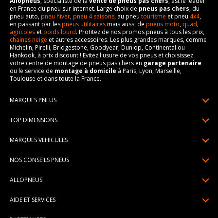
Allopneus
, spécialiste de la
vente de pneus pas chers
, est le leader
en France du pneu sur internet. Large choix de
pneus pas chers
, du
pneu auto,
pneu hiver
,
pneu 4 saisons
, au pneu
tourisme
et pneu
4x4
,
en passant par les
pneus utilitaires
mais aussi de
pneus moto
,
quad
,
agricoles
et
poids lourd
. Profitez de nos promos pneus à tous les prix,
chaines neige
et autres accessoires. Les plus grandes marques, comme
Michelin, Pirelli, Bridgestone, Goodyear, Dunlop, Continental ou
Hankook, à prix discount ! Evitez l'usure de vos pneus et choisissez
votre centre de montage de pneus pas chers en
garage partenaire
ou le service de
montage à domicile
à Paris, Lyon, Marseille,
Toulouse et dans toute la France.
MARQUES PNEUS
Pneus Michelin
TOP DIMENSIONS
Pneus Pirelli
175/65R14
MARQUES VEHICULES
Pneus Continental
185/65R15
Renault
Pneus Goodyear
NOS CONSEILS PNEUS
195/65R15
Dacia
Pneus Bridgestone
Lire un pneumatique
195/55R16
ALLOPNEUS
Peugeot
Pneus Hankook
Indice de charge et de vitesse
205/55R16
Qui sommes-nous? | About us
Citroën
Pneus Dunlop
AIDE ET SERVICES
Pression pneu
205/60R16
Avis DriverReviews | Who is DriverReviews
Volkswagen
Toutes les marques
Paiement en plusieurs fois
Voyant pression pneu
225/45R17