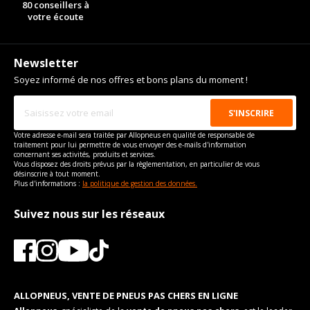
80 conseillers à
Pour la visserie, afin de garantir une parfaite compatibilité, nous
Pour la visserie, afin de garantir une parfaite compatibilité, nous
votre écoute
vous conseillons de contacter directement le constructeur.
vous conseillons de contacter directement le constructeur.
Newsletter
Soyez informé de nos offres et bons plans du moment !
Votre adresse e-mail sera traitée par Allopneus en qualité de responsable de
traitement pour lui permettre de vous envoyer des e-mails d'information
concernant ses activités, produits et services.
Vous disposez des droits prévus par la règlementation, en particulier de vous
désinscrire à tout moment.
Plus d'informations :
la politique de gestion des données.
Suivez nous sur les réseaux
ALLOPNEUS, VENTE DE PNEUS PAS CHERS EN LIGNE