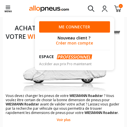
0
MENU
ACHAT DE PNEUS POUR
ME CONNECTER
VOTRE
WIESMANN ROADSTER
Nouveau client ?
Créer mon compte
ESPACE
Accéder aux prix Pro maintenant
Vous devez changer les pneus de votre
WIESMANN Roadster
? Vous
voulez être certain de choisir la bonne dimension de pneus pour
WIESMANN Roadster
avant de valider votre achat ? Laissez vous guider
par la recherche par véhicule qui vous permettra de trouver
rapidement les dimensions de pneus pour votre
WIESMANN Roadster
.
Voir plus
Il n'est pas toujours évident de s'y retrouver dans le choix des
pneumatiques. Grâce à la recherche simplifiée pour les véhicules