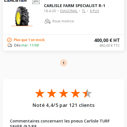
plis
CARLISLE FARM SPECIALIST R-1
18.4-30
DIAGONAL
TL
8 PLIS
Roue motrice
400,00 € HT
Plus que 1 en stock
Dès
mar. 11/08
480,00 € TTC
1
Noté 4,4/5 par 121 clients
Commentaires concernant les pneus Carlisle TURF
SAVER /9.5 R8