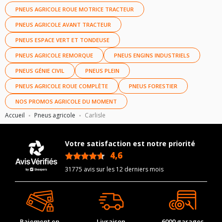
PNEUS AGRICOLE ROUE MOTRICE TRACTEUR
PNEUS AGRICOLE AVANT TRACTEUR
PNEUS ESPACE VERT ET TONDEUSE
PNEUS AGRICOLE REMORQUE
PNEUS ENGINS INDUSTRIELS
PNEUS GÉNIE CIVIL
PNEUS PLEIN
PNEUS AGRICOLE ROUE COMPLÈTE
PNEUS FORESTIER
NOS PROMOS AGRICOLE DU MOMENT
Accueil
Pneus agricole
Carlisle
Votre satisfaction est notre priorité
4,6
/5
31775 avis sur les 12 derniers mois
Paiement en
Livraison
6000 garages