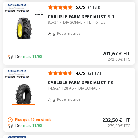
5.0/5
(4 avis)
6
plis
CARLISLE FARM SPECIALIST R-1
9.5-24
DIAGONAL
TL
6 PLIS
Roue motrice
201,67 € HT
Dès
mar. 11/08
242,00 € TTC
4.6/5
(21 avis)
CARLISLE FARM SPECIALIST TB
14.9-24 128 A6
DIAGONAL
TT
Roue motrice
232,50 € HT
Plus que 10 en stock
Dès
mar. 11/08
279,00 € TTC