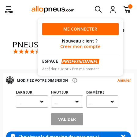
0
MENU
ME CONNECTER
Nouveau client ?
PNEUS
CARLISLE
Créer mon compte
(121 avis)
ESPACE
Accéder aux prix Pro maintenant
Annuler
MODIFIEZ VOTRE DIMENSION
LARGEUR
HAUTEUR
DIAMÈTRE
...
...
...
VALIDER
Choisissez la dimension de votre pneu !