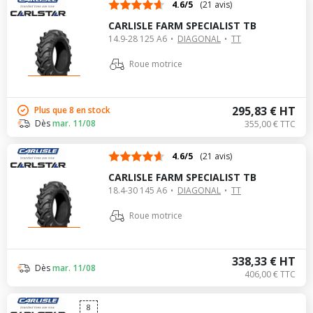
4.6/5
(21 avis)
CARLISLE FARM SPECIALIST TB
14.9-28 125 A6
DIAGONAL
TT
Roue motrice
295,83 € HT
Plus que 8 en stock
Dès
mar. 11/08
355,00 € TTC
4.6/5
(21 avis)
CARLISLE FARM SPECIALIST TB
18.4-30 145 A6
DIAGONAL
TT
Roue motrice
338,33 € HT
Dès
mar. 11/08
406,00 € TTC
8