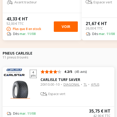
Avant tracteur
Espace vert
43,33 € HT
21,67 € HT
52,00 € TTC
VOIR
26,00 € TTC
Plus que 8 en stock
Dès
mar. 11/08
Dès
mar. 11/08
PNEUS CARLISLE
11 pneus trouvés
4.2/5
(45 avis)
4
plis
CARLISLE TURF SAVER
20X10.00 -10
DIAGONAL
TL
4 PLIS
Espace vert
35,75 € HT
Dès
mar. 11/08
42,90 € TTC