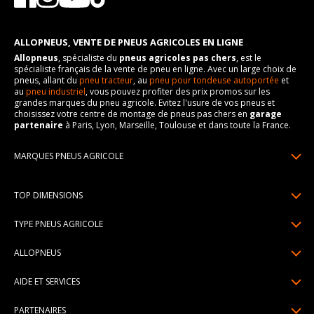
ALLOPNEUS, VENTE DE PNEUS AGRICOLES EN LIGNE
Allopneus
, spécialiste du
pneus agricoles pas chers
, est le
spécialiste français de la vente de pneu en ligne. Avec un large choix de
pneus, allant du
pneu tracteur
, au
pneu pour tondeuse autoportée
et
au
pneu industriel
, vous pouvez profiter des prix promos sur les
grandes marques du pneu agricole. Evitez l'usure de vos pneus et
choisissez votre centre de montage de pneus pas chers en
garage
partenaire
à Paris, Lyon, Marseille, Toulouse et dans toute la France.
MARQUES PNEUS AGRICOLE
Pneus BKT
Pneus Trelleborg
TOP DIMENSIONS
Pneus Galaxy
Pneus Kleber
Pneus Carlstar
13.6-28
TYPE PNEUS AGRICOLE
Pneus Michelin
Pneus Alliance
12.4-28
Pneus espace vert
Pneus Petlas
ALLOPNEUS
Pneus Marastar
11.2-28
Pneus avant tracteur
Pneus Mitas
Qui sommes-nous? | About us
16.9-30
AIDE ET SERVICES
Pneus roue motrice
Pneus Malhotra
Avis DriverReviews | Who is DriverReviews
9.5-24
Paiement en plusieurs fois
Pneus industriel et manutention
Voir toutes les marques pneus agricole
PARTENAIRES
Espace Presse
11.2-24