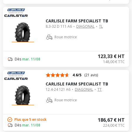
CARLISLE FARM SPECIALIST TB
8.3-32 D 111 A6
DIAGONAL
TL
Roue motrice
123,33 € HT
Dès
mar. 11/08
148,00 € TTC
4.6/5
(21 avis)
CARLISLE FARM SPECIALIST TB
12.4-24 121 A6
DIAGONAL
TT
Roue motrice
186,67 € HT
Plus que 5 en stock
Dès
mar. 11/08
224,00 € TTC