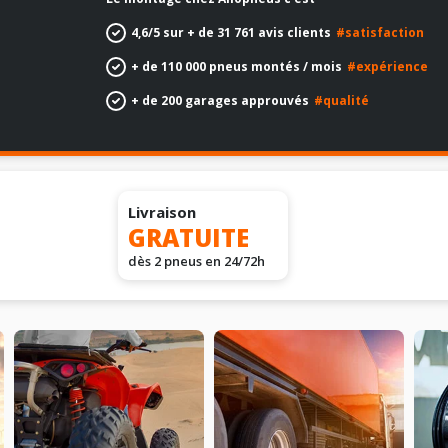
4,6/5 sur + de 31 761 avis clients
#satisfaction
+ de 110 000 pneus montés / mois
#expérience
+ de 200 garages approuvés
#qualité
Livraison
GRATUITE
dès 2 pneus en 24/72h