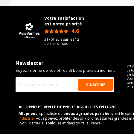
Votre satisfaction
est notre priorité
4,6
/5
31761 avis sur les 12
derniers mois
Newsletter
Votre
Soyez informé de nos offres et bons plans du moment !
de tr
d'inf
Vous 
vous
Plus 
ALLOPNEUS, VENTE DE PNEUS AGRICOLES EN LIGNE
Allopneus
, spécialiste du
pneus agricoles pas chers
, est le spé
industriel
, vous pouvez profiter des prix promos sur les grandes ma
Lyon, Marseille, Toulouse et dans toute la France.