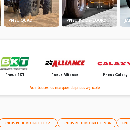
PNEU QUAD
PNEU POIDS-LOURD
JA
Pneus BKT
Pneus Alliance
Pneus Galaxy
Voir toutes les marques de pneus agricole
PNEUS ROUE MOTRICE 11.2 28
PNEUS ROUE MOTRICE 16.9 34
PNEU