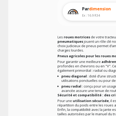
Par
dimension
Ex : 16.9 R34
Les
roues motrices
de votre tracteu
pneumatiques
jouent un rôle clé 
choix judicieux de pneus permet d’am
charges lourdes.
Pneus agricoles pour les roues mo
Pour garantir une meilleure
adhére
profondes en chevrons ou en "V". Ces
également primordial : radial ou diag
pneu diagonal
: doté d’une struc
utilisations ponctuelles ou pour de
pneu radial
: conçu pour un usage 
avancée assure une tenue de route 
Sécurité et compatibilité : des cr
Pour une
utilisation sécurisée
, il
répartition du poids entre les roues a
Enfin, la compatibilité avec la jante e
tailles autorisées par le manuel du tr