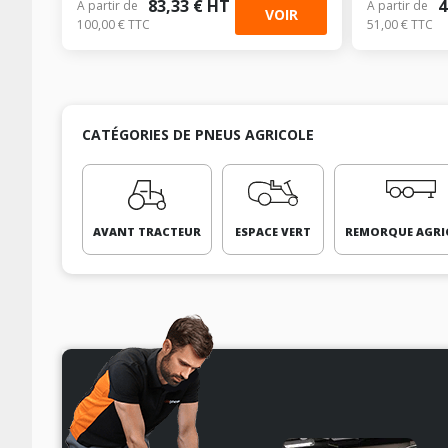
83,33 € HT
4
À partir de
À partir de
VOIR
100,00 € TTC
51,00 € TTC
CATÉGORIES DE PNEUS AGRICOLE
AVANT TRACTEUR
ESPACE VERT
REMORQUE AGRI