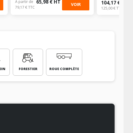
65,98 € HT
À partir de
104,17 € HT
VOIR
79,17 € TTC
125,00 € TTC
EIN
FORESTIER
ROUE COMPLÈTE