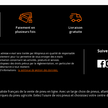
Paiement en
Livraison
plusieurs fois
gratuite
Suive
 adresse e-mail sera traitée par Allopneus en qualité de responsable
aitement pour lui permettre de vous envoyer des e-mails
ormation concernant ses activités, produits et services.
disposez des droits prévus par la règlementation, en particulier de
 désinscrire à tout moment.
d'informations :
la politique de gestion des données.
cialiste français de la vente de pneu en ligne. Avec un large choix de pneus, allan
rques du pneu agricole. Evitez l'usure de vos pneus et choisissez votre centr