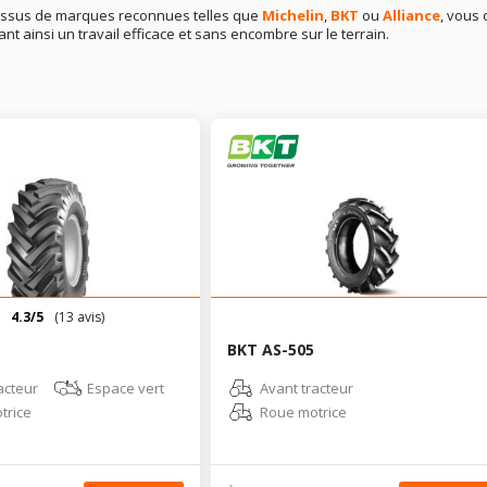
 issus de marques reconnues telles que
Michelin
,
BKT
ou
Alliance
, vous 
ant ainsi un travail efficace et sans encombre sur le terrain.
4.3/5
(13 avis)
BKT AS-505
acteur
Espace vert
Avant tracteur
trice
Roue motrice