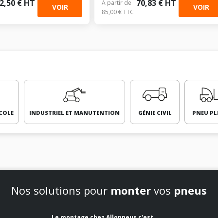
2,50 € HT
70,83 € HT
À partir de
VOIR
VOIR
85,00 € TTC
COLE
INDUSTRIEL ET MANUTENTION
GÉNIE CIVIL
PNEU PL
Nos solutions pour
monter
vos
pneus
Le montage chez Allopneus c'est