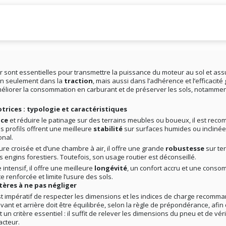
r sont essentielles pour transmettre la puissance du moteur au sol et as
non seulement dans la
traction
, mais aussi dans l’adhérence et l’efficacit
éliorer la consommation en carburant et de préserver les sols, notamment
trices : typologie et caractéristiques
nce
et réduire le patinage sur des terrains meubles ou boueux, il est rec
 profils offrent une meilleure
stabilité
sur surfaces humides ou inclinée
onal.
ture croisée et d’une chambre à air, il offre une grande
robustesse
sur te
s engins forestiers. Toutefois, son usage routier est déconseillé.
intensif, il offre une meilleure
longévité
, un confort accru et une conso
renforcée et limite l’usure des sols.
itères à ne pas négliger
 est impératif de respecter les dimensions et les indices de charge recomma
vant et arrière doit être équilibrée, selon la règle de prépondérance, afin
st un critère essentiel : il suffit de relever les dimensions du pneu et de v
acteur.