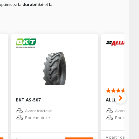
optimisez la
durabilité
et la
4.
BKT AS-507
ALLIANCE A32
Avant tracteur
Avant tracte
Roue motrice
Roue motric
À partir de