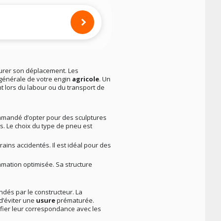
surer son déplacement. Les
é générale de votre engin
agricole
. Un
 lors du labour ou du transport de
ommandé d’opter pour des sculptures
s. Le choix du type de pneu est
rrains accidentés. Il est idéal pour des
mmation optimisée. Sa structure
ndés par le constructeur. La
 d’éviter une
usure
prématurée.
érifier leur correspondance avec les