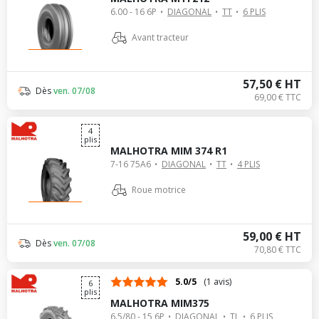
6.00 - 16 6P
DIAGONAL
TT
6 PLIS
Avant tracteur
57,50 € HT
Dès
ven. 07/08
69,00 € TTC
4
plis
MALHOTRA MIM 374 R1
7-16 75A6
DIAGONAL
TT
4 PLIS
Roue motrice
59,00 € HT
Dès
ven. 07/08
70,80 € TTC
5.0/5
(1 avis)
6
plis
MALHOTRA MIM375
6.5/80 - 15 6P
DIAGONAL
TL
6 PLIS