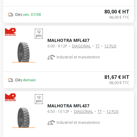
80,00 € HT
Dès
ven. 07/08
96,00 € TTC
12
plis
MALHOTRA MFL437
6.00 - 9 12P
DIAGONAL
TT
12 PLIS
Industriel et manutention
81,67 € HT
Dès
demain
98,00 € TTC
12
plis
MALHOTRA MFL437
6.50 - 10 12P
DIAGONAL
TT
12 PLIS
Industriel et manutention