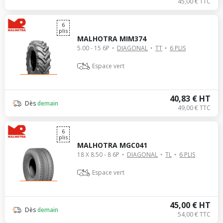
45,00 € TTC
6
plis
MALHOTRA MIM374
5.00 - 15 6P
DIAGONAL
TT
6 PLIS
Espace vert
40,83 € HT
Dès
demain
49,00 € TTC
6
plis
MALHOTRA MGC041
18 X 8.50 - 8 6P
DIAGONAL
TL
6 PLIS
Espace vert
45,00 € HT
Dès
demain
54,00 € TTC