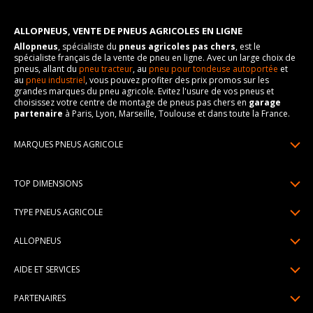
ALLOPNEUS, VENTE DE PNEUS AGRICOLES EN LIGNE
Allopneus
, spécialiste du
pneus agricoles pas chers
, est le
spécialiste français de la vente de pneu en ligne. Avec un large choix de
pneus, allant du
pneu tracteur
, au
pneu pour tondeuse autoportée
et
au
pneu industriel
, vous pouvez profiter des prix promos sur les
grandes marques du pneu agricole. Evitez l'usure de vos pneus et
choisissez votre centre de montage de pneus pas chers en
garage
partenaire
à Paris, Lyon, Marseille, Toulouse et dans toute la France.
MARQUES PNEUS AGRICOLE
Pneus BKT
Pneus Trelleborg
TOP DIMENSIONS
Pneus Galaxy
Pneus Kleber
Pneus Carlstar
13.6-28
TYPE PNEUS AGRICOLE
Pneus Michelin
Pneus Alliance
12.4-28
Pneus espace vert
Pneus Petlas
ALLOPNEUS
Pneus Marastar
11.2-28
Pneus avant tracteur
Pneus Mitas
Qui sommes-nous? | About us
16.9-30
AIDE ET SERVICES
Pneus roue motrice
Pneus Malhotra
Avis DriverReviews | Who is DriverReviews
9.5-24
Paiement en plusieurs fois
Pneus industriel et manutention
Voir toutes les marques pneus agricole
PARTENAIRES
Espace Presse
11.2-24
Garantie pneu
Pneus remorque agricole