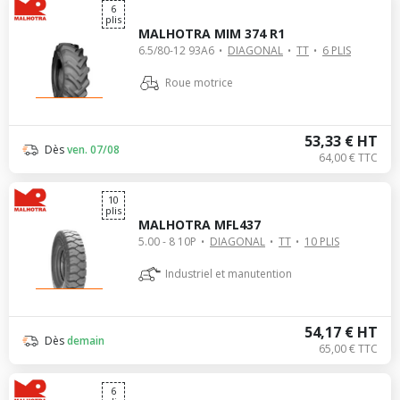
6
plis
MALHOTRA MIM 374 R1
6.5/80-12 93A6
DIAGONAL
TT
6 PLIS
Roue motrice
53,33 € HT
Dès
ven. 07/08
64,00 € TTC
10
plis
MALHOTRA MFL437
5.00 - 8 10P
DIAGONAL
TT
10 PLIS
Industriel et manutention
54,17 € HT
Dès
demain
65,00 € TTC
6