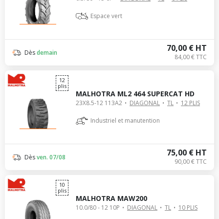
Espace vert
70,00 € HT
Dès
demain
84,00 € TTC
12
plis
MALHOTRA ML2 464 SUPERCAT HD
23X8.5-12 113A2
DIAGONAL
TL
12 PLIS
Industriel et manutention
75,00 € HT
Dès
ven. 07/08
90,00 € TTC
10
plis
MALHOTRA MAW200
10.0/80 - 12 10P
DIAGONAL
TL
10 PLIS