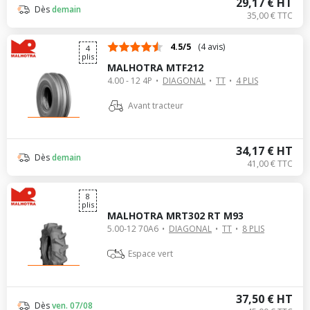
29,17 € HT
Dès
demain
35,00 € TTC
4.5/5
(4 avis)
4
plis
MALHOTRA MTF212
4.00 - 12 4P
DIAGONAL
TT
4 PLIS
Avant tracteur
34,17 € HT
Dès
demain
41,00 € TTC
8
plis
MALHOTRA MRT302 RT M93
5.00-12 70A6
DIAGONAL
TT
8 PLIS
Espace vert
37,50 € HT
Dès
ven. 07/08