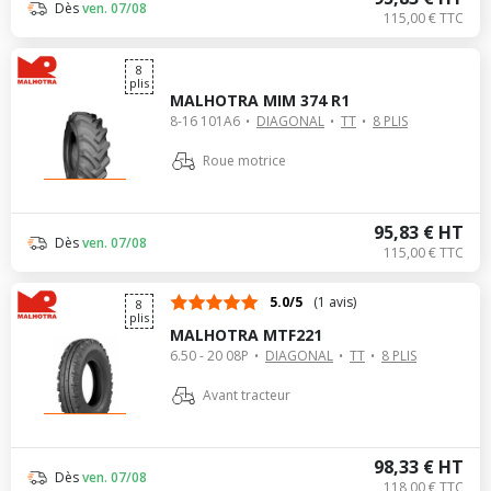
Dès
ven. 07/08
115,00 € TTC
8
plis
MALHOTRA MIM 374 R1
8-16 101A6
DIAGONAL
TT
8 PLIS
Roue motrice
95,83 € HT
Dès
ven. 07/08
115,00 € TTC
5.0/5
(1 avis)
8
plis
MALHOTRA MTF221
6.50 - 20 08P
DIAGONAL
TT
8 PLIS
Avant tracteur
98,33 € HT
Dès
ven. 07/08
118,00 € TTC