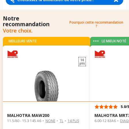
Notre
Pourquoi cette recommandation
recommandation
?
Votre choix.
MEILLEURE VENTE
LE MIEUX NOTÉ
14
plis
5.0/
MALHOTRA MAW200
MALHOTRA MRT3
11.5/80 - 15.3 145 A6
NONE
TL
14 PLIS
6.00-12 83A6
DIAG