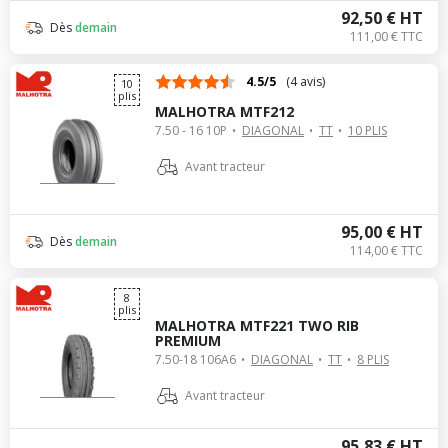
92,50 € HT
Dès
demain
111,00 € TTC
4.5/5
(4 avis)
10
plis
MALHOTRA MTF212
7.50 - 16 10P
DIAGONAL
TT
10 PLIS
Avant tracteur
95,00 € HT
Dès
demain
114,00 € TTC
8
plis
MALHOTRA MTF221 TWO RIB
PREMIUM
7.50-18 106A6
DIAGONAL
TT
8 PLIS
Avant tracteur
95,83 € HT