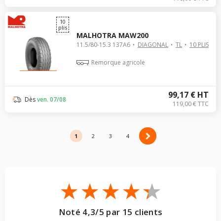
10
plis
MALHOTRA MAW200
11.5/80-15.3 137A6
DIAGONAL
TL
10 PLIS
Remorque agricole
99,17 € HT
Dès
ven. 07/08
119,00 € TTC
1
2
2
3
4
Noté 4,3/5 par 15 clients