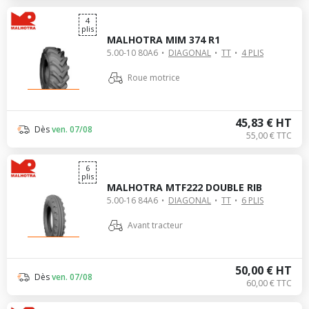
4
plis
MALHOTRA MIM 374 R1
5.00-10 80A6
DIAGONAL
TT
4 PLIS
Roue motrice
45,83 € HT
Dès
ven. 07/08
55,00 € TTC
6
plis
MALHOTRA MTF222 DOUBLE RIB
5.00-16 84A6
DIAGONAL
TT
6 PLIS
Avant tracteur
50,00 € HT
Dès
ven. 07/08
60,00 € TTC