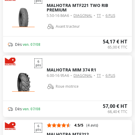
plis
MALHOTRA MTF221 TWO RIB
PREMIUM
5.50-16 86A6
DIAGONAL
TT
6 PLIS
Avant tracteur
54,17 € HT
Dès
ven. 07/08
65,00 € TTC
6
plis
MALHOTRA MIM 374 R1
6.00-16 95A6
DIAGONAL
TT
6 PLIS
Roue motrice
57,00 € HT
Dès
ven. 07/08
68,40 € TTC
4.5/5
(4 avis)
6
plis
MALHOTRA MTF212