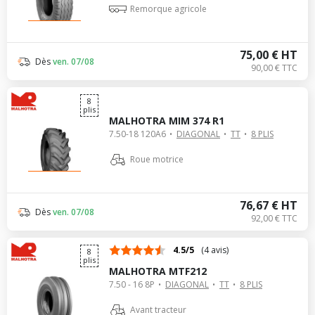
Remorque agricole
75,00 € HT
Dès
ven. 07/08
90,00 € TTC
8
plis
MALHOTRA MIM 374 R1
7.50-18 120A6
DIAGONAL
TT
8 PLIS
Roue motrice
76,67 € HT
Dès
ven. 07/08
92,00 € TTC
4.5/5
(4 avis)
8
plis
MALHOTRA MTF212
7.50 - 16 8P
DIAGONAL
TT
8 PLIS
Avant tracteur