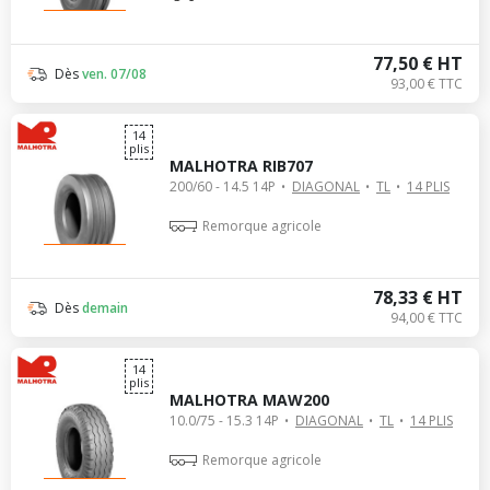
77,50 € HT
Dès
ven. 07/08
93,00 € TTC
14
plis
MALHOTRA RIB707
200/60 - 14.5 14P
DIAGONAL
TL
14 PLIS
Remorque agricole
78,33 € HT
Dès
demain
94,00 € TTC
14
plis
MALHOTRA MAW200
10.0/75 - 15.3 14P
DIAGONAL
TL
14 PLIS
Remorque agricole