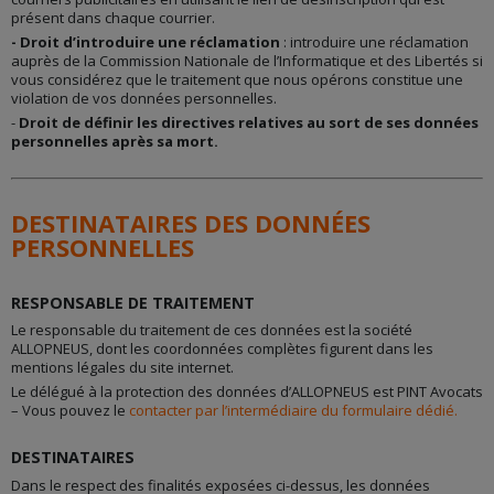
Notre sous-traitant va vous demander, par courriel, votre
présent dans chaque courrier.
accord pour recueillir votre avis qui sera affiché sur notre
- Droit d’introduire une réclamation
: introduire une réclamation
site.
auprès de la Commission Nationale de l’Informatique et des Libertés si
Les avis sont anonymisés avant d’être affichés.
vous considérez que le traitement que nous opérons constitue une
violation de vos données personnelles.
-
Droit de définir les directives relatives au sort de ses données
BASE JURIDIQUE
personnelles après sa mort.
Notre Intérêt légitime pour vous envoyer la demande
d’avis.
Votre consentement si vous consentez à laisser un avis.
DESTINATAIRES DES DONNÉES
PERSONNELLES
CONSERVATION
Pour la demande d'avis
Suppression de vos données après 3 mois
RESPONSABLE DE TRAITEMENT
Le responsable du traitement de ces données est la société
PARTENAIRES
ALLOPNEUS, dont les coordonnées complètes figurent dans les
mentions légales du site internet.
Sous-traitants :
Le délégué à la protection des données d’ALLOPNEUS est PINT Avocats
Avis Vérifiés
– Vous pouvez le
contacter par l’intermédiaire du formulaire dédié.
Trust Pilot
DESTINATAIRES
Dans le respect des finalités exposées ci-dessus, les données