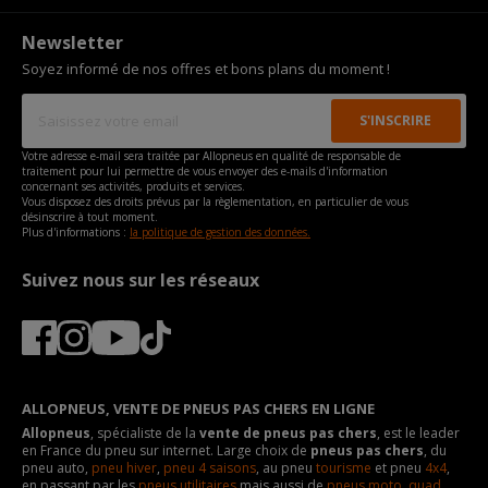
Newsletter
Soyez informé de nos offres et bons plans du moment !
Votre adresse e-mail sera traitée par Allopneus en qualité de responsable de
traitement pour lui permettre de vous envoyer des e-mails d'information
concernant ses activités, produits et services.
Vous disposez des droits prévus par la règlementation, en particulier de vous
désinscrire à tout moment.
Plus d'informations :
la politique de gestion des données.
Suivez nous sur les réseaux
ALLOPNEUS, VENTE DE PNEUS PAS CHERS EN LIGNE
Allopneus
, spécialiste de la
vente de pneus pas chers
, est le leader
en France du pneu sur internet. Large choix de
pneus pas chers
, du
pneu auto,
pneu hiver
,
pneu 4 saisons
, au pneu
tourisme
et pneu
4x4
,
en passant par les
pneus utilitaires
mais aussi de
pneus moto
,
quad
,