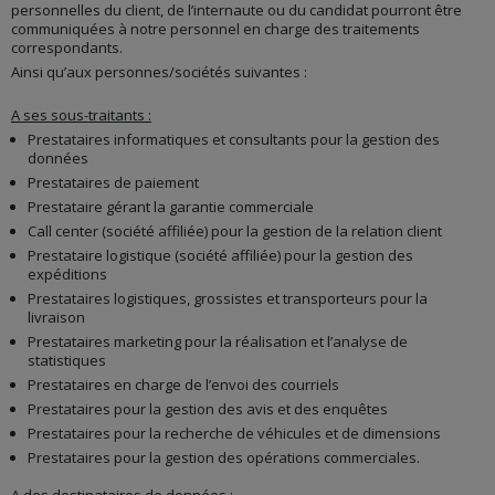
AVIS SUR LES STATIONS
personnelles du client, de l’internaute ou du candidat pourront être
PARTENAIRES
communiquées à notre personnel en charge des traitements
correspondants.
DONNÉES
Ainsi qu’aux personnes/sociétés suivantes :
Votre avis
A ses sous-traitants :
Prestataires informatiques et consultants pour la gestion des
OBJECTIF
données
Nous vous envoyons un courriel pour solliciter un avis.
Prestataires de paiement
Les avis sont anonymisés avant d’être affichés.
Prestataire gérant la garantie commerciale
Call center (société affiliée) pour la gestion de la relation client
BASE JURIDIQUE
Prestataire logistique (société affiliée) pour la gestion des
expéditions
Notre Intérêt légitime pour vous envoyer la demande
d’avis.
Prestataires logistiques, grossistes et transporteurs pour la
livraison
Votre consentement si vous consentez à laisser un avis.
Prestataires marketing pour la réalisation et l’analyse de
statistiques
Prestataires en charge de l’envoi des courriels
Prestataires pour la gestion des avis et des enquêtes
Prestataires pour la recherche de véhicules et de dimensions
Prestataires pour la gestion des opérations commerciales.
A des destinataires de données :