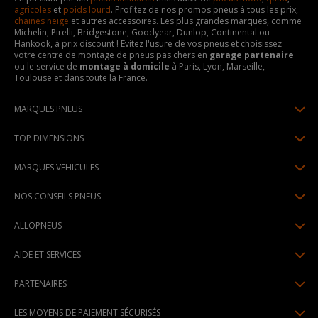
agricoles
et
poids lourd
. Profitez de nos promos pneus à tous les prix,
chaines neige
et autres accessoires. Les plus grandes marques, comme
Michelin, Pirelli, Bridgestone, Goodyear, Dunlop, Continental ou
Hankook, à prix discount ! Evitez l'usure de vos pneus et choisissez
votre centre de montage de pneus pas chers en
garage partenaire
ou le service de
montage à domicile
à Paris, Lyon, Marseille,
Toulouse et dans toute la France.
MARQUES PNEUS
Pneus Michelin
TOP DIMENSIONS
Pneus Pirelli
175/65R14
MARQUES VEHICULES
Pneus Continental
185/65R15
Renault
Pneus Goodyear
NOS CONSEILS PNEUS
195/65R15
Dacia
Pneus Bridgestone
Lire un pneumatique
195/55R16
ALLOPNEUS
Peugeot
Pneus Hankook
Indice de charge et de vitesse
205/55R16
Qui sommes-nous? | About us
Citroën
Pneus Dunlop
AIDE ET SERVICES
Pression pneu
205/60R16
Avis DriverReviews | Who is DriverReviews
Volkswagen
Toutes les marques
Paiement en plusieurs fois
Voyant pression pneu
225/45R17
PARTENAIRES
Espace Presse
Audi
Garantie pneu
Usure pneu
225/40R18
Devenez affilié
Recrutement
BMW
LES MOYENS DE PAIEMENT SÉCURISÉS
Livraisons standard / express
Témoin d'usure