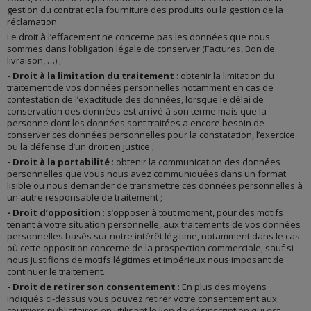
Nos obligations légales.
gestion du contrat et la fourniture des produits ou la gestion de la
Partenaires :
réclamation.
CONSERVATION
DriverReviews
Le droit à l’effacement ne concerne pas les données que nous
Sous-traitants :
Dans la base du site
sommes dans l’obligation légale de conserver (Factures, Bon de
Avis Vérifiés
livraison, …) ;
4 ans après votre dernière interaction
- Droit à la limitation du traitement
: obtenir la limitation du
Dans notre comptabilité
traitement de vos données personnelles notamment en cas de
Documents comptables
contestation de l’exactitude des données, lorsque le délai de
- 5 ans en comptabilité
AVIS SUR LE SITE ET LES JANTES
conservation des données est arrivé à son terme mais que la
- 5 ans en archive
personne dont les données sont traitées a encore besoin de
DONNÉES
Dans l’outil de gestion des expéditions
conserver ces données personnelles pour la constatation, l’exercice
9 mois
Nom, prénom, adresse courriel, informations sur la
ou la défense d’un droit en justice ;
commande.
3 mois en base active
- Droit à la portabilité
: obtenir la communication des données
Votre avis
personnelles que vous nous avez communiquées dans un format
6 mois en archive
lisible ou nous demander de transmettre ces données personnelles à
Enregistrement des communications téléphoniques
un autre responsable de traitement ;
3 mois en base active
OBJECTIF
- Droit d’opposition
: s’opposer à tout moment, pour des motifs
Site
:
tenant à votre situation personnelle, aux traitements de vos données
PARTENAIRES
personnelles basés sur notre intérêt légitime, notamment dans le cas
Nos sous-traitants vont vous demander, par courriel, votre
où cette opposition concerne de la prospection commerciale, sauf si
Transporteurs
accord pour recueillir votre avis sur le site. Vos avis seront
nous justifions de motifs légitimes et impérieux nous imposant de
affichés ou pas sur le site suivant le sous-traitant qui vous
PSP (Prestataires de Services de Paiement)
continuer le traitement.
aura contacté.
Sous-traitants informatiques
- Droit de retirer son consentement
: En plus des moyens
Les avis sont anonymisés avant d’être affichés.
indiqués ci-dessus vous pouvez retirer votre consentement aux
Jantes
:
courriers publicitaires en utilisant le lien de désinscription qui est