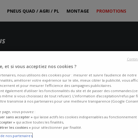
PNEUS QUAD / AGRI / PL
MONTAGE
PROMOTIONS
US
Contin
, et si vous acceptiez nos cookies ?
!
rtenaires, nous utilisons des cookies pour : mesurer et suivre l’audience de notre s
nalités, améliorer votre expérience sur le site, mieux cibler la publicité, vous affi
ncernent et pour mesurer l’efficience des campagnes publicitaires.
s, rentabilisez votre site en bénéficiant d'une rémunération très
ent également d’utiliser les fonctionnalités du site et de passer des commandes (ce
uto..)
fs même si vous choisissez de tout refuser). L’information d’acceptation/refus par f
tre transmise à nos partenaires pour une meilleure transparence (Google Conse
MENT
e page, vous pouvez :
uer sans accepter »
qui laisse actifs les cookies indispensables au fonctionnement 
ccepter »
qui active toutes les finalités,
ion de pneumatiques et de services exclusifs :
tourisme été-hiver, 4x
trer les cookies »
pour sélectionner par finalité.
s de montage partout en France, la possibilité de vous faire livrer à domi
res (jantes, kit réparation crevaison, chaines neige..).
e de nos partenaires