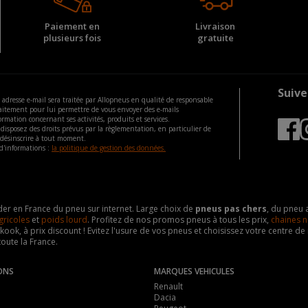
Paiement en
Livraison
plusieurs fois
gratuite
Suive
 adresse e-mail sera traitée par Allopneus en qualité de responsable
aitement pour lui permettre de vous envoyer des e-mails
ormation concernant ses activités, produits et services.
disposez des droits prévus par la règlementation, en particulier de
 désinscrire à tout moment.
d'informations :
la politique de gestion des données.
eader en France du pneu sur internet. Large choix de
pneus pas chers
, du pneu 
gricoles
et
poids lourd
. Profitez de nos promos pneus à tous les prix,
chaines n
nkook, à prix discount ! Evitez l'usure de vos pneus et choisissez votre centre
toute la France.
ONS
MARQUES VEHICULES
Renault
Dacia