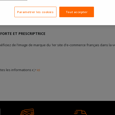
, vous pourrez animer très facilement et gratuitement votre site.
Parametrer les cookies
Tout accepter
pérations exclusives pour les sites affiliés (code promotion réservés..), 
.
FORTE ET PRESCRIPTRICE
néficiez de l'image de marque du 1er site d'e-commerce français dans la
tes les informations 👉
ici