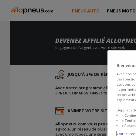
PNEUS AUTO
PNEUS MOTO
DEVENEZ AFFILIÉ ALLOPNE
et gagnez de l'argent avec votre site web
Bienvenue
JUSQU'À 3% DE RÉMUNÉRATION 
Avec nos pa
des fonction
qui vous co
Avec notre programme allopneus affilié
Ils permett
3 % DE COMMISSIONS
(sites affinitaires : a
seront acti
également ê
ANIMEZ VOTRE SITE GRATUITE
Depuis cett
« Contin
« Tout a
Allopneus. com vous propose une sélect
« Paramé
agricole, un réseau de plus de 6000 station
avec Chronopost, une large gamme d'accessoi
Voir la list