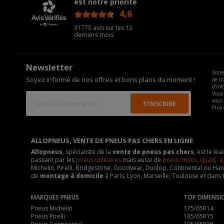
est notre priorité
4,6
/5
31775 avis sur les 12
derniers mois
Newsletter
Votre
Soyez informé de nos offres et bons plans du moment !
de tr
d'inf
Vous 
vous
Plus 
ALLOPNEUS, VENTE DE PNEUS PAS CHERS EN LIGNE
Allopneus
, spécialiste de la
vente de pneus pas chers
, est le l
passant par les
pneus utilitaires
mais aussi de
pneus moto
,
quad
,
a
Michelin, Pirelli, Bridgestone, Goodyear, Dunlop, Continental ou Ha
de
montage à domicile
à Paris, Lyon, Marseille, Toulouse et dans 
MARQUES PNEUS
TOP DIMENSI
Pneus Michelin
175/65R14
Pneus Pirelli
185/65R15