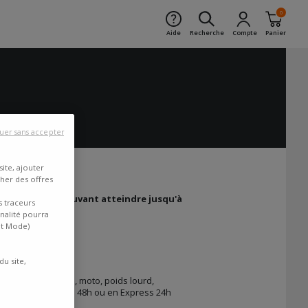
0
Aide
Recherche
Compte
Panier
uer sans accepter
ite, ajouter
cher des offres
 avantageuse, pouvant atteindre jusqu'à
s traceurs
inalité pourra
nt Mode)
du site,
4, utilitaires, quad, moto, poids lourd,
cile ou au bureau en 48h ou en Express 24h