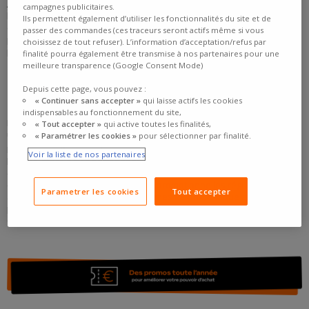
Avec plus de 25 000 références disponibles, notre catalogue couvre
campagnes publicitaires.
les principaux usages et types de véhicules. Cette diversité permet à
Ils permettent également d’utiliser les fonctionnalités du site et de
chacun de comparer les solutions disponibles et de trouver le
passer des commandes (ces traceurs seront actifs même si vous
pneumatique le plus adapté à ses attentes, qu'il recherche la
choisissez de tout refuser). L’information d’acceptation/refus par
performance, le confort, la longévité ou la maîtrise de son budget.
finalité pourra également être transmise à nos partenaires pour une
meilleure transparence (Google Consent Mode)
DES PRIX ACCESSIBLES TOUTE L'ANNÉE
Depuis cette page, vous pouvez :
« Continuer sans accepter »
qui laisse actifs les cookies
indispensables au fonctionnement du site,
Faciliter l'accès à l'équipement pneumatique passe également par
« Tout accepter »
qui active toutes les finalités,
une politique tarifaire compétitive.
« Paramétrer les cookies »
pour sélectionner par finalité.
Nous nous efforçons de proposer des prix attractifs tout au long de
Voir la liste de nos partenaires
l'année grâce à nos partenariats avec des manufacturiers mondiaux
comme Michelin, Hankook, Pirelli, Bridgestone, Continental, Goodyear
et Dunlop ainsi que des opérations promotionnelles régulières. Grâce
Parametrer les cookies
Tout accepter
à une offre couvrant plusieurs gammes de prix, chaque automobiliste
peut identifier une solution adaptée à son budget sans renoncer à la
qualité de service.