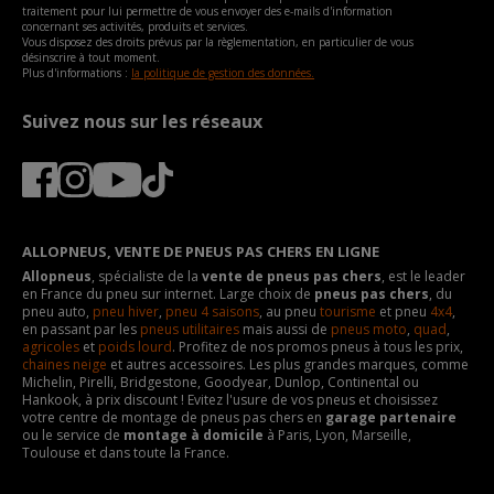
traitement pour lui permettre de vous envoyer des e-mails d'information
concernant ses activités, produits et services.
Vous disposez des droits prévus par la règlementation, en particulier de vous
désinscrire à tout moment.
Plus d'informations :
la politique de gestion des données.
Suivez nous sur les réseaux
ALLOPNEUS, VENTE DE PNEUS PAS CHERS EN LIGNE
Allopneus
, spécialiste de la
vente de pneus pas chers
, est le leader
en France du pneu sur internet. Large choix de
pneus pas chers
, du
pneu auto,
pneu hiver
,
pneu 4 saisons
, au pneu
tourisme
et pneu
4x4
,
en passant par les
pneus utilitaires
mais aussi de
pneus moto
,
quad
,
agricoles
et
poids lourd
. Profitez de nos promos pneus à tous les prix,
chaines neige
et autres accessoires. Les plus grandes marques, comme
Michelin, Pirelli, Bridgestone, Goodyear, Dunlop, Continental ou
Hankook, à prix discount ! Evitez l'usure de vos pneus et choisissez
votre centre de montage de pneus pas chers en
garage partenaire
ou le service de
montage à domicile
à Paris, Lyon, Marseille,
Toulouse et dans toute la France.