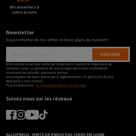
remboursement, si le Client ne souhaite pas ou ne peut
80 conseillers à
pas être remboursé directement sur le moyen de
votre écoute
paiement utilisé pour la commande du pneu ou de la
jante endommagé(e).
Note : Tous ces documents doivent de préférence être
Newsletter
transmis en ligne lors de votre déclaration initiale.
Cependant, si certains documents sont manquants lors de
Soyez informé de nos offres et bons plans du moment !
votre déclaration, ils vous seront demandés au cours de
l'étude de votre déclaration.
En complément des documents à communiquer, Allopneus
pourra demander, selon les circonstances du dommage,
toute pièce supplémentaire pour apprécier le bien-fondé
Votre adresse e-mail sera traitée par Allopneus en qualité de responsable de
traitement pour lui permettre de vous envoyer des e-mails d'information
de la demande de prise en charge au titre de la garantie
concernant ses activités, produits et services.
commerciale.
Vous disposez des droits prévus par la règlementation, en particulier de vous
désinscrire à tout moment.
Plus d'informations :
la politique de gestion des données.
Suivez nous sur les réseaux
ALLOPNEUS, VENTE DE PNEUS PAS CHERS EN LIGNE