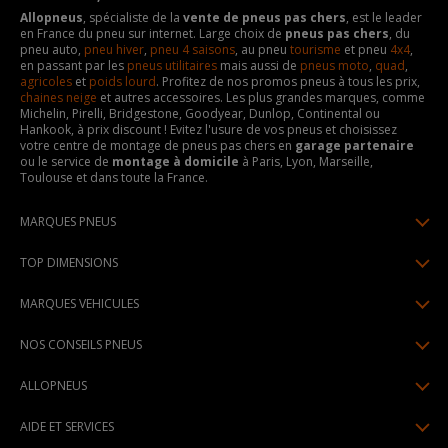
Allopneus
, spécialiste de la
vente de pneus pas chers
, est le leader
en France du pneu sur internet. Large choix de
pneus pas chers
, du
pneu auto,
pneu hiver
,
pneu 4 saisons
, au pneu
tourisme
et pneu
4x4
,
en passant par les
pneus utilitaires
mais aussi de
pneus moto
,
quad
,
agricoles
et
poids lourd
. Profitez de nos promos pneus à tous les prix,
chaines neige
et autres accessoires. Les plus grandes marques, comme
Michelin, Pirelli, Bridgestone, Goodyear, Dunlop, Continental ou
Hankook, à prix discount ! Evitez l'usure de vos pneus et choisissez
votre centre de montage de pneus pas chers en
garage partenaire
ou le service de
montage à domicile
à Paris, Lyon, Marseille,
Toulouse et dans toute la France.
MARQUES PNEUS
Pneus Michelin
TOP DIMENSIONS
Pneus Pirelli
175/65R14
MARQUES VEHICULES
Pneus Continental
185/65R15
Renault
Pneus Goodyear
NOS CONSEILS PNEUS
195/65R15
Dacia
Pneus Bridgestone
Lire un pneumatique
195/55R16
ALLOPNEUS
Peugeot
Pneus Hankook
Indice de charge et de vitesse
205/55R16
Qui sommes-nous? | About us
Citroën
Pneus Dunlop
AIDE ET SERVICES
Pression pneu
205/60R16
Avis DriverReviews | Who is DriverReviews
Volkswagen
Toutes les marques