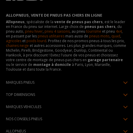
ALLOPNEUS, VENTE DE PNEUS PAS CHERS EN LIGNE
Allopneus
, spécialiste de la
vente de pneus pas chers
, est le leader
en France du pneu sur internet. Large choix de
pneus pas chers
, du
pneu auto,
pneu hiver
,
pneu 4 saisons
, au pneu
tourisme
et pneu
4x4
,
en passant par les
pneus utilitaires
mais aussi de
pneus moto
,
quad
,
agricoles
et
poids lourd
. Profitez de nos promos pneus à tous les prix,
chaines neige
et autres accessoires. Les plus grandes marques, comme
Michelin, Pirelli, Bridgestone, Goodyear, Dunlop, Continental ou
Hankook, à prix discount ! Evitez l'usure de vos pneus et choisissez
votre centre de montage de pneus pas chers en
garage partenaire
ou le service de
montage à domicile
à Paris, Lyon, Marseille,
Toulouse et dans toute la France.
MARQUES PNEUS
Pneus Michelin
TOP DIMENSIONS
Pneus Pirelli
175/65R14
MARQUES VEHICULES
Pneus Continental
185/65R15
Renault
Pneus Goodyear
NOS CONSEILS PNEUS
195/65R15
Dacia
Pneus Bridgestone
Lire un pneumatique
195/55R16
ALLOPNEUS
Peugeot
Pneus Hankook