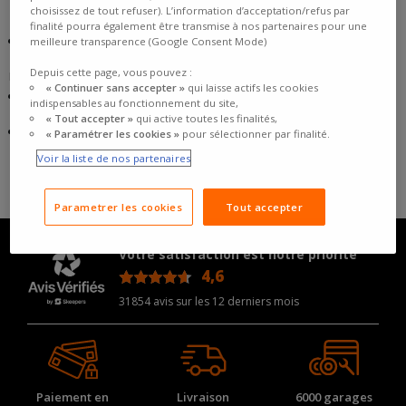
samedi de 9h00 à 17h00
:
0 809 400 315
numéro gratuit + prix d'un
choisissez de tout refuser). L’information d’acceptation/refus par
appel
finalité pourra également être transmise à nos partenaires pour une
Directement via notre site web, rubrique :
Contactez-nous
meilleure transparence (Google Consent Mode)
Depuis cette page, vous pouvez :
Les hébergeurs du site sont les sociétés :
« Continuer sans accepter »
qui laisse actifs les cookies
Jaguar, 71 avenue André Roussin, 13016 Marseille dont le numéro
indispensables au fonctionnement du site,
de téléphone est le +33 422 909 998,
« Tout accepter »
qui active toutes les finalités,
OVH, 2 rue Kellermann - 59100 Roubaix – France , +33 820 320 363,
« Paramétrer les cookies »
pour sélectionner par finalité.
Voir la liste de nos partenaires
Parametrer les cookies
Tout accepter
Votre satisfaction est notre priorité
4,6
/5
31854 avis sur les 12 derniers mois
Paiement en
Livraison
6000 garages