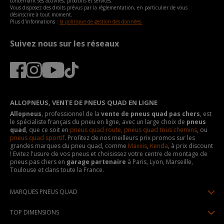
concernant ses activités, produits et services.
Vous disposez des droits prévus par la règlementation, en particulier de vous
désinscrire à tout moment.
Plus d'informations :
la politique de gestion des données.
Suivez nous sur les réseaux
ALLOPNEUS, VENTE DE PNEUS QUAD EN LIGNE
Allopneus
, professionnel de la
vente de pneus quad pas chers
, est
le spécialiste français du pneu en ligne, avec un large choix de
pneus
quad
, que ce soit en
pneus quad route,
pneus quad tous chemins
, ou
pneus quad sportif
. Profitez de nos meilleurs prix promos sur les
grandes marques du pneu quad, comme
Maxxis
,
Kenda
, à prix discount
! Evitez l'usure de vos pneus et choisissez votre centre de montage de
pneus pas chers en
garage partenaire
à Paris, Lyon, Marseille,
Toulouse et dans toute la France.
MARQUES PNEUS QUAD
Pneus Sun F
TOP DIMENSIONS
Pneus Carlstar