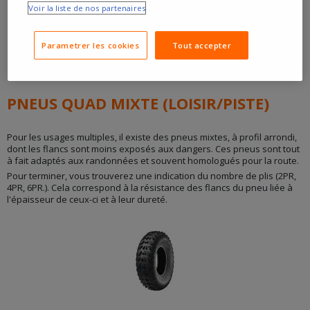
Voir la liste de nos partenaires
Parametrer les cookies
Tout accepter
NOS QUAD HOMOLOGUÉ ROUTE
PNEUS QUAD MIXTE (LOISIR/PISTE)
Pour les usages multiples, il existe des pneus mixtes, à profil arrondi,
dont les flancs sont moins exposés aux dangers. Ces pneus sont tout
à fait adaptés aux randonnées et souvent homologués pour la route.
Pour terminer, vous trouverez une indication du nombre de plis (2PR,
4PR, 6PR.). Cela correspond à la résistance des flancs du pneu liée à
l'épaisseur de ceux-ci et à leur dureté.