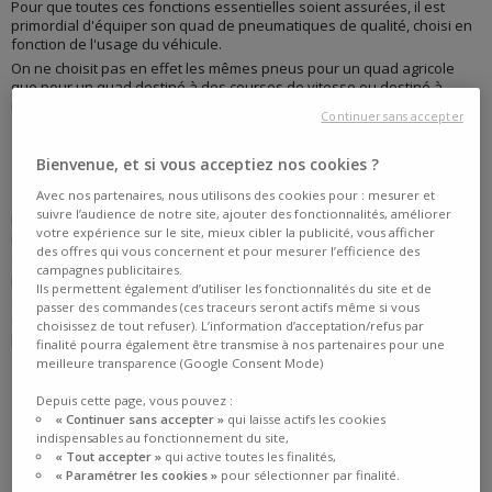
Pour que toutes ces fonctions essentielles soient assurées, il est
primordial d'équiper son quad de pneumatiques de qualité, choisi en
fonction de l'usage du véhicule.
On ne choisit pas en effet les mêmes pneus pour un quad agricole
que pour un quad destiné à des courses de vitesse ou destiné à
rouler sur bitume.
Continuer sans accepter
PNEUS QUAD HOMOLOGUÉ ROUTE
Bienvenue, et si vous acceptiez nos cookies ?
Avec nos partenaires, nous utilisons des cookies pour : mesurer et
suivre l’audience de notre site, ajouter des fonctionnalités, améliorer
D'un point de vue légal et pour que l'homologation soit valable, il est
votre expérience sur le site, mieux cibler la publicité, vous afficher
important de respecter les tailles de jantes et de pneumatiques
des offres qui vous concernent et pour mesurer l’efficience des
d'origine et d'équiper les quads homologués route de pneus adaptés.
campagnes publicitaires.
Pour un double usage sur la route et tout-terrain, on peut aussi choisir
Ils permettent également d’utiliser les fonctionnalités du site et de
des pneus mixtes. Les pneus routes ne sont pas très efficaces sur les
passer des commandes (ces traceurs seront actifs même si vous
chemins et inversement, les pneus tout-terrain ont tendance à s'user
choisissez de tout refuser). L’information d’acceptation/refus par
prématurément sur le bitume (voir paragraphe suivant).
finalité pourra également être transmise à nos partenaires pour une
meilleure transparence (Google Consent Mode)
Depuis cette page, vous pouvez :
« Continuer sans accepter »
qui laisse actifs les cookies
indispensables au fonctionnement du site,
« Tout accepter »
qui active toutes les finalités,
« Paramétrer les cookies »
pour sélectionner par finalité.