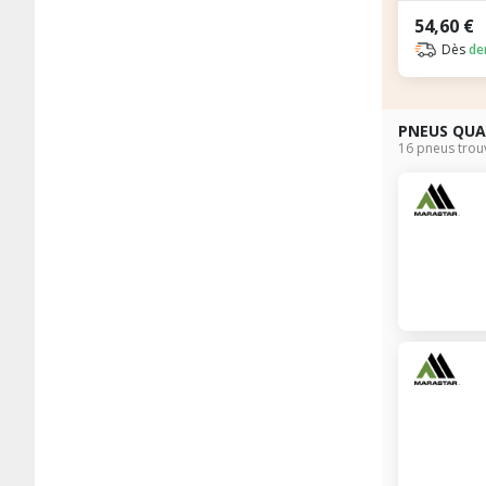
54,60 €
Dès
de
PNEUS QU
16 pneus trou