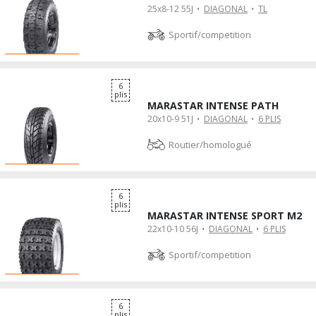
25x8-12 55J
DIAGONAL
TL
Sportif/competition
6
plis
MARASTAR INTENSE PATH
20x10-9 51J
DIAGONAL
6 PLIS
Routier/homologué
6
plis
MARASTAR INTENSE SPORT M2
22x10-10 56J
DIAGONAL
6 PLIS
Sportif/competition
6
plis