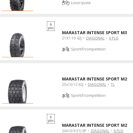
Loisir/piste
6
plis
MARASTAR INTENSE SPORT M3
21X7-10 42J
DIAGONAL
6 PLIS
Sportif/competition
MARASTAR INTENSE SPORT M2
25x10-12 62J
DIAGONAL
TL
Sportif/competition
6
plis
MARASTAR INTENSE SPORT M2
20x10-9 51J 6P
DIAGONAL
6 PLIS