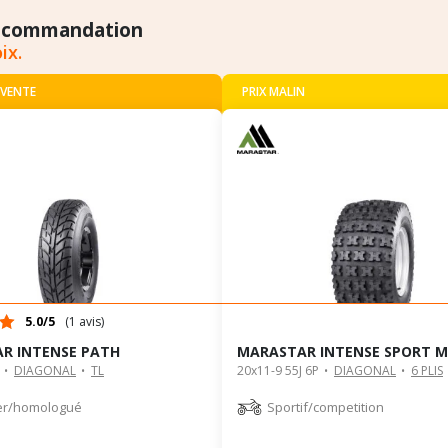
ecommandation
ix.
 VENTE
PRIX MALIN
5.0/5
(1 avis)
R INTENSE PATH
MARASTAR INTENSE SPORT M
DIAGONAL
TL
20x11-9 55J 6P
DIAGONAL
6 PLIS
er/homologué
Sportif/competition