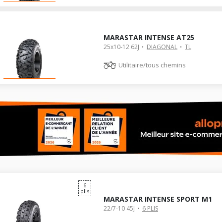
MARASTAR INTENSE AT25
25x10-12 62J
DIAGONAL
TL
Utilitaire/tous chemins
6
plis
MARASTAR INTENSE SPORT M1
22/7-10 45J
6 PLIS