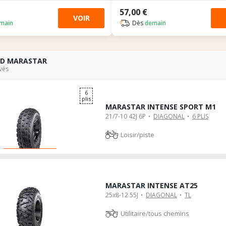
57,00 €
VOIR
main
Dès
demain
AD MARASTAR
vés
6
plis
MARASTAR INTENSE SPORT M1
21/7-10 42J 6P
DIAGONAL
6 PLIS
Loisir/piste
MARASTAR INTENSE AT25
25x8-12 55J
DIAGONAL
TL
Utilitaire/tous chemins