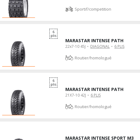
Sportif/competition
6
plis
MARASTAR INTENSE PATH
22x7-10 45J
DIAGONAL
6 PLIS
Routier/homologué
6
plis
MARASTAR INTENSE PATH
21X7-10 42J
6 PLIS
Routier/homologué
MARASTAR INTENSE SPORT M3