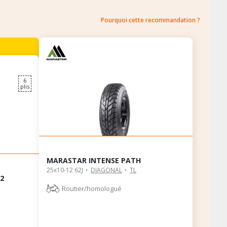
Pourquoi cette recommandation ?
6
plis
MARASTAR INTENSE PATH
25x10-12 62J
DIAGONAL
TL
2
Routier/homologué