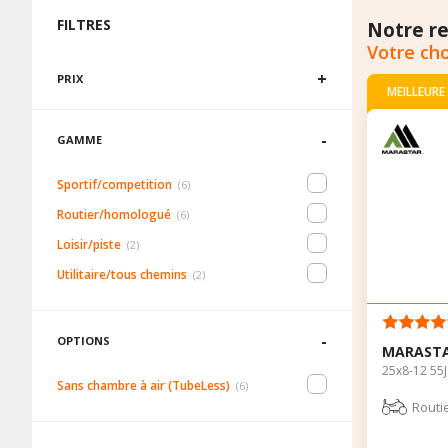
FILTRES
Notre r
Votre cho
Prix
PRIX
MEILLEURE
Gamme
GAMME
Sportif/competition
(6)
Routier/homologué
(6)
Loisir/piste
(2)
Utilitaire/tous chemins
(2)
Options
OPTIONS
MARASTA
25x8-12 55J
Sans chambre à air (TubeLess)
(6)
Routi