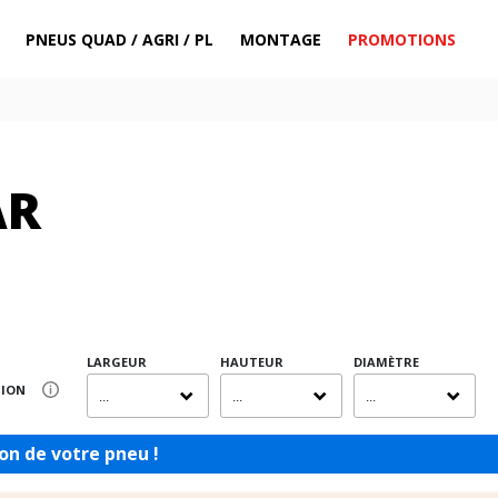
PNEUS QUAD / AGRI / PL
MONTAGE
PROMOTIONS
AR
LARGEUR
HAUTEUR
DIAMÈTRE
SION
...
...
...
on de votre pneu !