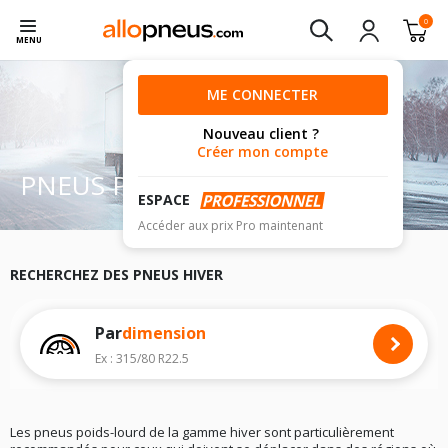
0
MENU
ME CONNECTER
Nouveau client ?
Créer mon compte
PNEUS POIDS-LOURD HIVER
ESPACE
Accéder aux prix Pro maintenant
RECHERCHEZ DES PNEUS HIVER
Par
dimension
Ex : 315/80 R22.5
Les pneus poids-lourd de la gamme hiver sont particulièrement