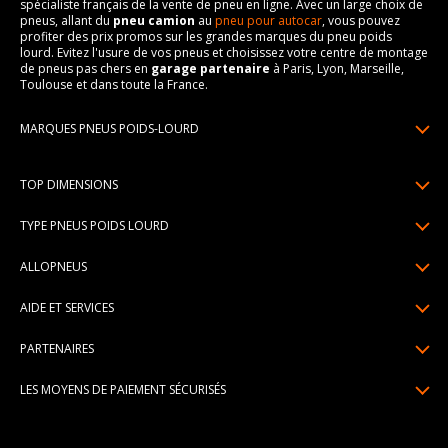
spécialiste français de la vente de pneu en ligne. Avec un large choix de
pneus, allant du
pneu camion
au
pneu pour autocar
, vous pouvez
profiter des prix promos sur les grandes marques du pneu poids
lourd. Evitez l'usure de vos pneus et choisissez votre centre de montage
de pneus pas chers en
garage partenaire
à Paris, Lyon, Marseille,
Toulouse et dans toute la France.
MARQUES PNEUS POIDS-LOURD
Pneus Michelin
Pneus Prometeon
TOP DIMENSIONS
Pneus Goodyear
Pneus Pirelli
Pneus Continental
385/65R22.5
TYPE PNEUS POIDS LOURD
Pneus Anteo
Pneus Bridgestone
13R22.5
Pneus régional
Pneus Trazano
ALLOPNEUS
Pneus Dunlop
315/80R22.5
Pneus chantier
Pneus Petlas
Qui sommes-nous? | About us
Pneus Hankook
315/70R22.5
AIDE ET SERVICES
Pneus longue distance
Voir toutes les marques pneus poids-lourd
Avis DriverReviews | Who is DriverReviews
235/75R17.5
Paiement en plusieurs fois
Pneus autocar - autobus
PARTENAIRES
Espace Presse
245/70R17.5
Garantie pneu
Devenez affilié
Recrutement
215/75R17.5
LES MOYENS DE PAIEMENT SÉCURISÉS
Livraisons standard / express
Devenir garage partenaire de montage
Pourquoi Allopneus ? | Why Allopneus ?
Centre montage pneu
Devenir partenaire de montage à domicile
Engagements RSE | CSR Commitments