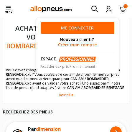
0
MENU
ACHAT DE PNEUS POUR
ME CONNECTER
VOTRE
CAN AM /
Nouveau client ?
BOMBARDIER RENEGADE X XC
Créer mon compte
1000 CM3
ESPACE
Accéder aux prix Pro maintenant
Vous devez changer les pneus quad de votre
CAN AM / BOMBARDIER
RENEGADE X xc
? Vous voulez être certain de choisir le meilleur pneu
avant quad et pneu arrière quad pour
CAN AM / BOMBARDIER
RENEGADE X xc
avant de valider votre achat ? Choisissez parmi notre
liste de pneus quad adaptés à votre
CAN AM / BOMBARDIER RENEGADE
X xc
. Vous trouverez une liste complète de modèles de pneus à la
Voir plus
dimension du pneu avant quad ou du pneu arrière quad de votre
CAN
AM / BOMBARDIER RENEGADE X xc
.
Il n'est pas toujours évident de s'y retrouver dans le choix des
RECHERCHEZ DES PNEUS
pneumatiques. Grâce à notre listing de pneus quad pour les
CAN AM /
BOMBARDIER RENEGADE X xc
, vous trouverez facilement le modèle de
pneus quad qui conviendront le mieux à votre budget et à l'utilisation
de votre quad.
Par
dimension
Les images du pneu quad, les avis clients et un descriptif complet du