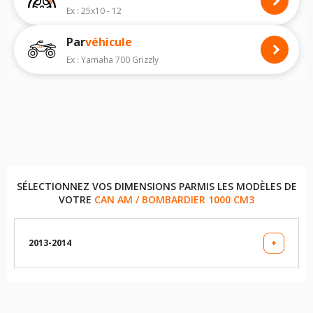
modèle, vous permettra de faire le bon choix de pneus quad pour
Ex : 25x10 - 12
votre
CAN AM / BOMBARDIER RENEGADE X xc
.
Par
véhicule
Nous recommandons de toujours monter des pneus quad avec les
dimensions homologuées par le constructeur.
Ex : Yamaha 700 Grizzly
Pour voir notre liste de pneus quad, veuillez sélectionner la dimension
de votre quad
CAN AM / BOMBARDIER RENEGADE X xc
ci-dessous :
Les dimensions indiquées vous sont données à titre indicatif. Il est
indispensable de vérifier la dimension des pneumatiques sur votre
véhicule avant d'effectuer un achat.
SÉLECTIONNEZ VOS DIMENSIONS PARMIS LES MODÈLES DE
VOTRE
CAN AM / BOMBARDIER 1000 CM3
2013-2014
+
LES DIMENSIONS COMPATIBLES
25X8X12 (PNEU AVANT)