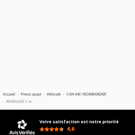
25X10X12 (PNEU ARRIÈRE)
Accueil
Pneus quad
Véhicule
CAN AM / BOMBARDIER
RENEGADE X xc
Votre satisfaction est notre priorité
4,6
/5