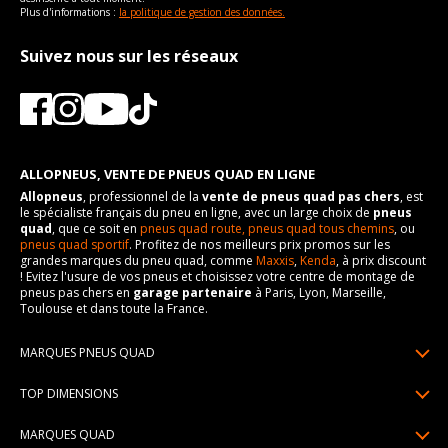
Plus d'informations :
la politique de gestion des données.
Suivez nous sur les réseaux
ALLOPNEUS, VENTE DE PNEUS QUAD EN LIGNE
Allopneus
, professionnel de la
vente de pneus quad pas chers
, est
le spécialiste français du pneu en ligne, avec un large choix de
pneus
quad
, que ce soit en
pneus quad route,
pneus quad tous chemins
, ou
pneus quad sportif
. Profitez de nos meilleurs prix promos sur les
grandes marques du pneu quad, comme
Maxxis
,
Kenda
, à prix discount
! Evitez l'usure de vos pneus et choisissez votre centre de montage de
pneus pas chers en
garage partenaire
à Paris, Lyon, Marseille,
Toulouse et dans toute la France.
MARQUES PNEUS QUAD
Pneus Sun F
TOP DIMENSIONS
Pneus Carlstar
25/10R12
MARQUES QUAD
Pneus BKT