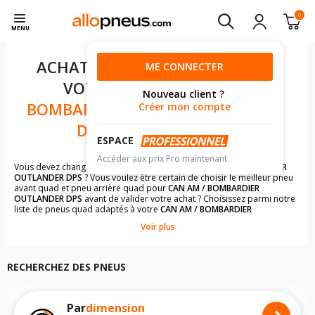
0
MENU
ACHAT DE PNEUS POUR
ME CONNECTER
VOTRE
CAN AM /
Nouveau client ?
BOMBARDIER OUTLANDER
Créer mon compte
DPS 500 CM3
ESPACE
Accéder aux prix Pro maintenant
Vous devez changer les pneus quad de votre
CAN AM / BOMBARDIER
OUTLANDER DPS
? Vous voulez être certain de choisir le meilleur pneu
avant quad et pneu arrière quad pour
CAN AM / BOMBARDIER
OUTLANDER DPS
avant de valider votre achat ? Choisissez parmi notre
liste de pneus quad adaptés à votre
CAN AM / BOMBARDIER
OUTLANDER DPS
. Vous trouverez une liste complète de modèles de
Voir plus
pneus à la dimension du pneu avant quad ou du pneu arrière quad de
votre
CAN AM / BOMBARDIER OUTLANDER DPS
.
Il n'est pas toujours évident de s'y retrouver dans le choix des
RECHERCHEZ DES PNEUS
pneumatiques. Grâce à notre listing de pneus quad pour les
CAN AM /
BOMBARDIER OUTLANDER DPS
, vous trouverez facilement le modèle de
pneus quad qui conviendront le mieux à votre budget et à l'utilisation
de votre quad.
Par
dimension
Les images du pneu quad, les avis clients et un descriptif complet du