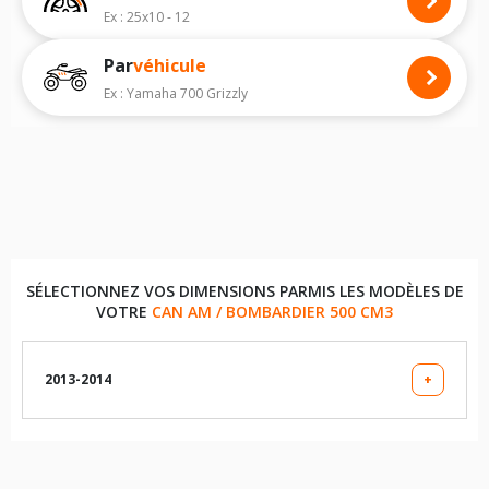
modèle, vous permettra de faire le bon choix de pneus quad pour
Ex : 25x10 - 12
votre
CAN AM / BOMBARDIER OUTLANDER DPS
.
Par
véhicule
Nous recommandons de toujours monter des pneus quad avec les
dimensions homologuées par le constructeur.
Ex : Yamaha 700 Grizzly
Pour voir notre liste de pneus quad, veuillez sélectionner la dimension
de votre quad
CAN AM / BOMBARDIER OUTLANDER DPS
ci-dessous :
Les dimensions indiquées vous sont données à titre indicatif. Il est
indispensable de vérifier la dimension des pneumatiques sur votre
véhicule avant d'effectuer un achat.
SÉLECTIONNEZ VOS DIMENSIONS PARMIS LES MODÈLES DE
VOTRE
CAN AM / BOMBARDIER 500 CM3
2013-2014
+
LES DIMENSIONS COMPATIBLES
26X8X12 (PNEU AVANT)