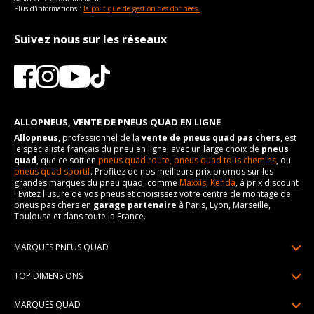
Plus d'informations :
la politique de gestion des données.
Suivez nous sur les réseaux
ALLOPNEUS, VENTE DE PNEUS QUAD EN LIGNE
Allopneus
, professionnel de la
vente de pneus quad pas chers
, est
le spécialiste français du pneu en ligne, avec un large choix de
pneus
quad
, que ce soit en
pneus quad route,
pneus quad tous chemins
, ou
pneus quad sportif
. Profitez de nos meilleurs prix promos sur les
grandes marques du pneu quad, comme
Maxxis
,
Kenda
, à prix discount
! Evitez l'usure de vos pneus et choisissez votre centre de montage de
pneus pas chers en
garage partenaire
à Paris, Lyon, Marseille,
Toulouse et dans toute la France.
MARQUES PNEUS QUAD
Pneus Sun F
TOP DIMENSIONS
Pneus Carlstar
25/10R12
MARQUES QUAD
Pneus BKT