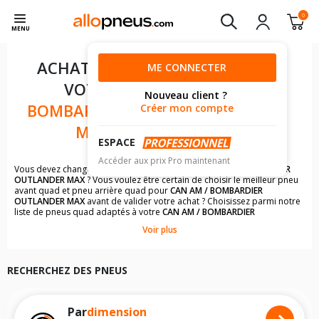
0
MENU
ACHAT DE PNEUS POUR
ME CONNECTER
VOTRE
CAN AM /
Nouveau client ?
BOMBARDIER OUTLANDER
Créer mon compte
MAX 500 CM3
ESPACE
Accéder aux prix Pro maintenant
Vous devez changer les pneus quad de votre
CAN AM / BOMBARDIER
OUTLANDER MAX
? Vous voulez être certain de choisir le meilleur pneu
avant quad et pneu arrière quad pour
CAN AM / BOMBARDIER
OUTLANDER MAX
avant de valider votre achat ? Choisissez parmi notre
liste de pneus quad adaptés à votre
CAN AM / BOMBARDIER
OUTLANDER MAX
. Vous trouverez une liste complète de modèles de
Voir plus
pneus à la dimension du pneu avant quad ou du pneu arrière quad de
votre
CAN AM / BOMBARDIER OUTLANDER MAX
.
Il n'est pas toujours évident de s'y retrouver dans le choix des
RECHERCHEZ DES PNEUS
pneumatiques. Grâce à notre listing de pneus quad pour les
CAN AM /
BOMBARDIER OUTLANDER MAX
, vous trouverez facilement le modèle
de pneus quad qui conviendront le mieux à votre budget et à
l'utilisation de votre quad.
Par
dimension
Les images du pneu quad, les avis clients et un descriptif complet du