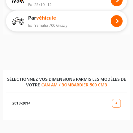
modèle, vous permettra de faire le bon choix de pneus quad pour
Ex : 25x10 - 12
votre
CAN AM / BOMBARDIER OUTLANDER MAX
.
Par
véhicule
Nous recommandons de toujours monter des pneus quad avec les
dimensions homologuées par le constructeur.
Ex : Yamaha 700 Grizzly
Pour voir notre liste de pneus quad, veuillez sélectionner la dimension
de votre quad
CAN AM / BOMBARDIER OUTLANDER MAX
ci-dessous :
Les dimensions indiquées vous sont données à titre indicatif. Il est
indispensable de vérifier la dimension des pneumatiques sur votre
véhicule avant d'effectuer un achat.
SÉLECTIONNEZ VOS DIMENSIONS PARMIS LES MODÈLES DE
VOTRE
CAN AM / BOMBARDIER 500 CM3
2013-2014
+
LES DIMENSIONS COMPATIBLES
26X8X12 (PNEU AVANT)