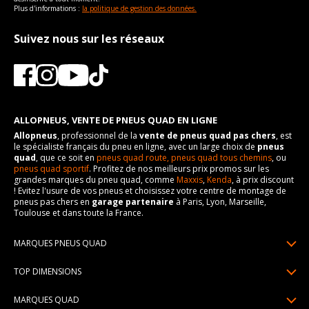
Plus d'informations :
la politique de gestion des données.
Suivez nous sur les réseaux
ALLOPNEUS, VENTE DE PNEUS QUAD EN LIGNE
Allopneus
, professionnel de la
vente de pneus quad pas chers
, est
le spécialiste français du pneu en ligne, avec un large choix de
pneus
quad
, que ce soit en
pneus quad route,
pneus quad tous chemins
, ou
pneus quad sportif
. Profitez de nos meilleurs prix promos sur les
grandes marques du pneu quad, comme
Maxxis
,
Kenda
, à prix discount
! Evitez l'usure de vos pneus et choisissez votre centre de montage de
pneus pas chers en
garage partenaire
à Paris, Lyon, Marseille,
Toulouse et dans toute la France.
MARQUES PNEUS QUAD
Pneus Sun F
TOP DIMENSIONS
Pneus Carlstar
25/10R12
MARQUES QUAD
Pneus BKT