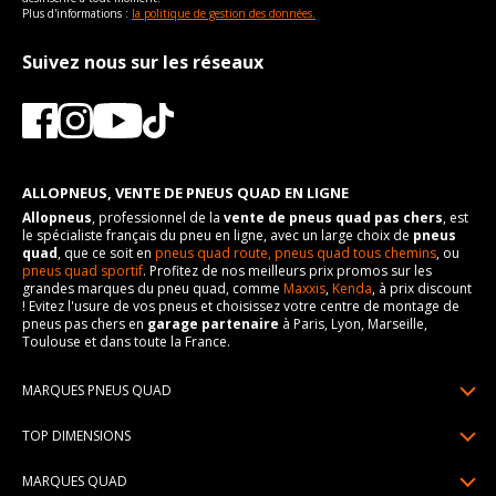
Plus d'informations :
la politique de gestion des données.
Suivez nous sur les réseaux
ALLOPNEUS, VENTE DE PNEUS QUAD EN LIGNE
Allopneus
, professionnel de la
vente de pneus quad pas chers
, est
le spécialiste français du pneu en ligne, avec un large choix de
pneus
quad
, que ce soit en
pneus quad route,
pneus quad tous chemins
, ou
pneus quad sportif
. Profitez de nos meilleurs prix promos sur les
grandes marques du pneu quad, comme
Maxxis
,
Kenda
, à prix discount
! Evitez l'usure de vos pneus et choisissez votre centre de montage de
pneus pas chers en
garage partenaire
à Paris, Lyon, Marseille,
Toulouse et dans toute la France.
MARQUES PNEUS QUAD
Pneus Sun F
TOP DIMENSIONS
Pneus Carlstar
25/10R12
MARQUES QUAD
Pneus BKT