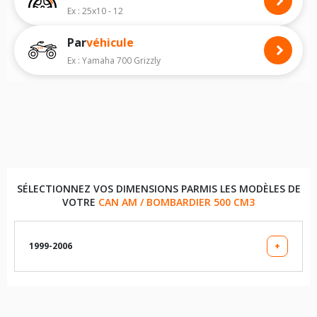
modèle, vous permettra de faire le bon choix de pneus quad pour
Ex : 25x10 - 12
votre
CAN AM / BOMBARDIER TRAXTER
.
Par
véhicule
Nous recommandons de toujours monter des pneus quad avec les
dimensions homologuées par le constructeur.
Ex : Yamaha 700 Grizzly
Pour voir notre liste de pneus quad, veuillez sélectionner la dimension
de votre quad
CAN AM / BOMBARDIER TRAXTER
ci-dessous :
Les dimensions indiquées vous sont données à titre indicatif. Il est
indispensable de vérifier la dimension des pneumatiques sur votre
véhicule avant d'effectuer un achat.
SÉLECTIONNEZ VOS DIMENSIONS PARMIS LES MODÈLES DE
VOTRE
CAN AM / BOMBARDIER 500 CM3
1999-2006
+
LES DIMENSIONS COMPATIBLES
25X8X12 (PNEU AVANT)