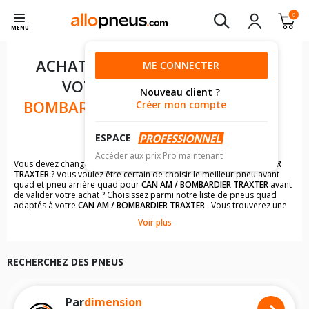
0
MENU
ACHAT DE PNEUS POUR
ME CONNECTER
VOTRE
CAN AM /
Nouveau client ?
BOMBARDIER TRAXTER 500
Créer mon compte
CM3
ESPACE
Accéder aux prix Pro maintenant
Vous devez changer les pneus quad de votre
CAN AM / BOMBARDIER
TRAXTER
? Vous voulez être certain de choisir le meilleur pneu avant
quad et pneu arrière quad pour
CAN AM / BOMBARDIER TRAXTER
avant
de valider votre achat ? Choisissez parmi notre liste de pneus quad
adaptés à votre
CAN AM / BOMBARDIER TRAXTER
. Vous trouverez une
liste complète de modèles de pneus à la dimension du pneu avant
Voir plus
quad ou du pneu arrière quad de votre
CAN AM / BOMBARDIER
TRAXTER
.
Il n'est pas toujours évident de s'y retrouver dans le choix des
RECHERCHEZ DES PNEUS
pneumatiques. Grâce à notre listing de pneus quad pour les
CAN AM /
BOMBARDIER TRAXTER
, vous trouverez facilement le modèle de pneus
quad qui conviendront le mieux à votre budget et à l'utilisation de votre
quad.
Par
dimension
Les images du pneu quad, les avis clients et un descriptif complet du