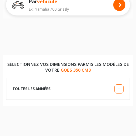
Par
véhicule
Pour voir notre liste de pneus quad, veuillez sélectionner la dimension
de votre quad
GOES S
ci-dessous :
Ex : Yamaha 700 Grizzly
Les dimensions indiquées vous sont données à titre indicatif. Il est
indispensable de vérifier la dimension des pneumatiques sur votre
véhicule avant d'effectuer un achat.
SÉLECTIONNEZ VOS DIMENSIONS PARMIS LES MODÈLES DE
VOTRE
GOES 350 CM3
TOUTES LES ANNÉES
+
LES DIMENSIONS COMPATIBLES
21X7X10 (PNEU AVANT)
20X10X9 (PNEU ARRIÈRE)