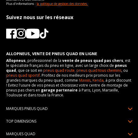
Plus d'informations :
la politique de gestion des données.
Suivez nous sur les réseaux
ALLOPNEUS, VENTE DE PNEUS QUAD EN LIGNE
Allopneus
, professionnel de la
vente de pneus quad pas chers
, est
le spécialiste français du pneu en ligne, avec un large choix de
pneus
quad
, que ce soit en
pneus quad route,
pneus quad tous chemins
, ou
pneus quad sportif
. Profitez de nos meilleurs prix promos sur les
grandes marques du pneu quad, comme
Maxxis
,
Kenda
, à prix discount
! Evitez l'usure de vos pneus et choisissez votre centre de montage de
pneus pas chers en
garage partenaire
à Paris, Lyon, Marseille,
Toulouse et dans toute la France.
MARQUES PNEUS QUAD
Pneus Sun F
TOP DIMENSIONS
Pneus Carlstar
25/10R12
MARQUES QUAD
Pneus BKT