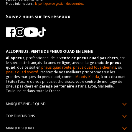
Plus d'informations :
la politique de gestion des données.
Suivez nous sur les réseaux
ALLOPNEUS, VENTE DE PNEUS QUAD EN LIGNE
Allopneus
, professionnel de la
vente de pneus quad pas chers
, est
le spécialiste français du pneu en ligne, avec un large choix de
pneus
quad
, que ce soit en
pneus quad route,
pneus quad tous chemins
, ou
pneus quad sportif
. Profitez de nos meilleurs prix promos sur les
grandes marques du pneu quad, comme
Maxxis
,
Kenda
, à prix discount
! Evitez l'usure de vos pneus et choisissez votre centre de montage de
pneus pas chers en
garage partenaire
à Paris, Lyon, Marseille,
Toulouse et dans toute la France.
MARQUES PNEUS QUAD
Pneus Sun F
TOP DIMENSIONS
Pneus Carlstar
25/10R12
MARQUES QUAD
Pneus BKT