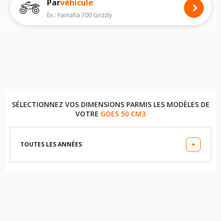
Par
véhicule
Pour voir notre liste de pneus quad, veuillez sélectionner la dimension
de votre quad
GOES S
ci-dessous :
Ex : Yamaha 700 Grizzly
Les dimensions indiquées vous sont données à titre indicatif. Il est
indispensable de vérifier la dimension des pneumatiques sur votre
véhicule avant d'effectuer un achat.
SÉLECTIONNEZ VOS DIMENSIONS PARMIS LES MODÈLES DE
VOTRE
GOES 50 CM3
TOUTES LES ANNÉES
+
LES DIMENSIONS COMPATIBLES
19X7X8 (PNEU AVANT)
18X9 (PNEU ARRIÈRE)