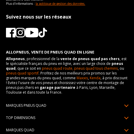
Plus d'informations :
la politique de gestion des données.
Suivez nous sur les réseaux
ALLOPNEUS, VENTE DE PNEUS QUAD EN LIGNE
Allopneus
, professionnel de la
vente de pneus quad pas chers
, est
le spécialiste français du pneu en ligne, avec un large choix de
pneus
quad
, que ce soit en
pneus quad route,
pneus quad tous chemins
, ou
pneus quad sportif
. Profitez de nos meilleurs prix promos sur les
grandes marques du pneu quad, comme
Maxxis
,
Kenda
, à prix discount
! Evitez l'usure de vos pneus et choisissez votre centre de montage de
pneus pas chers en
garage partenaire
à Paris, Lyon, Marseille,
Toulouse et dans toute la France.
MARQUES PNEUS QUAD
Pneus Sun F
TOP DIMENSIONS
Pneus Carlstar
25/10R12
MARQUES QUAD
Pneus BKT