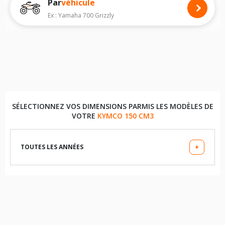
Par
véhicule
Pour voir notre liste de pneus quad, veuillez sélectionner la dimension
de votre quad
KYMCO MXU
ci-dessous :
Ex : Yamaha 700 Grizzly
Les dimensions indiquées vous sont données à titre indicatif. Il est
indispensable de vérifier la dimension des pneumatiques sur votre
véhicule avant d'effectuer un achat.
SÉLECTIONNEZ VOS DIMENSIONS PARMIS LES MODÈLES DE
VOTRE
KYMCO 150 CM3
TOUTES LES ANNÉES
+
LES DIMENSIONS COMPATIBLES
21X7X10 (PNEU AVANT)
22X10X10 (PNEU ARRIÈRE)