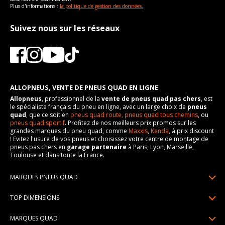
Plus d'informations :
la politique de gestion des données.
Suivez nous sur les réseaux
ALLOPNEUS, VENTE DE PNEUS QUAD EN LIGNE
Allopneus
, professionnel de la
vente de pneus quad pas chers
, est
le spécialiste français du pneu en ligne, avec un large choix de
pneus
quad
, que ce soit en
pneus quad route,
pneus quad tous chemins
, ou
pneus quad sportif
. Profitez de nos meilleurs prix promos sur les
grandes marques du pneu quad, comme
Maxxis
,
Kenda
, à prix discount
! Evitez l'usure de vos pneus et choisissez votre centre de montage de
pneus pas chers en
garage partenaire
à Paris, Lyon, Marseille,
Toulouse et dans toute la France.
MARQUES PNEUS QUAD
Pneus Sun F
TOP DIMENSIONS
Pneus Carlstar
25/10R12
MARQUES QUAD
Pneus BKT