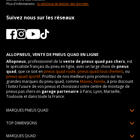
Plus d'informations :
la politique de gestion des données.
Suivez nous sur les réseaux
ALLOPNEUS, VENTE DE PNEUS QUAD EN LIGNE
Allopneus
, professionnel de la
vente de pneus quad pas chers
, est
le spécialiste français du pneu en ligne, avec un large choix de
pneus
quad
, que ce soit en
pneus quad route,
pneus quad tous chemins
, ou
pneus quad sportif
. Profitez de nos meilleurs prix promos sur les
grandes marques du pneu quad, comme
Maxxis
,
Kenda
, à prix discount
! Evitez l'usure de vos pneus et choisissez votre centre de montage de
pneus pas chers en
garage partenaire
à Paris, Lyon, Marseille,
Toulouse et dans toute la France.
MARQUES PNEUS QUAD
Pneus Sun F
TOP DIMENSIONS
Pneus Carlstar
25/10R12
MARQUES QUAD
Pneus BKT