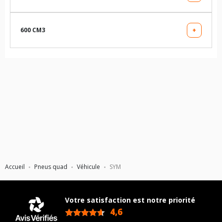
QUADRAIDER
600 CM3
+
QUADRAIDER
QUADRAIDER - LR
Accueil
Pneus quad
Véhicule
SYM
Votre satisfaction est notre priorité
4,6
/5