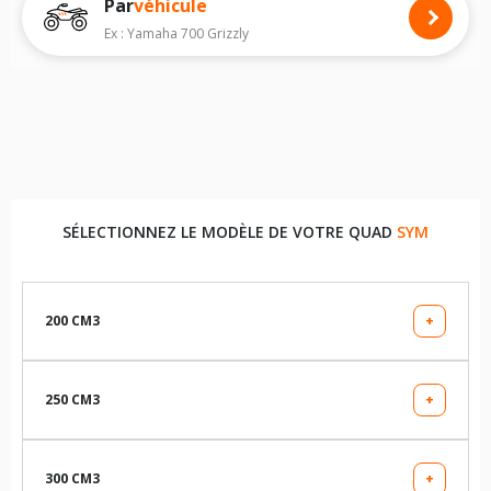
Par
véhicule
Nous recommandons de toujours monter des pneus moto avec les
dimensions homologuées par le constructeur.
Ex : Yamaha 700 Grizzly
Pour cela, veuillez sélectionner la motorisation de votre quad
SYM
ci-
dessous :
Les résultats de votre recherche sont donnés à titre indicatif. Il est
fortement recommandé de vérifier en amont la dimension des pneus
montés sur votre véhicule, sans oublier les indices de charge et de
vitesse, indispensables pour que votre dimension soit complète.
SÉLECTIONNEZ LE MODÈLE DE VOTRE QUAD
SYM
200 CM3
+
TRAACKRUNNER
250 CM3
+
QUADLANDEUR
300 CM3
+