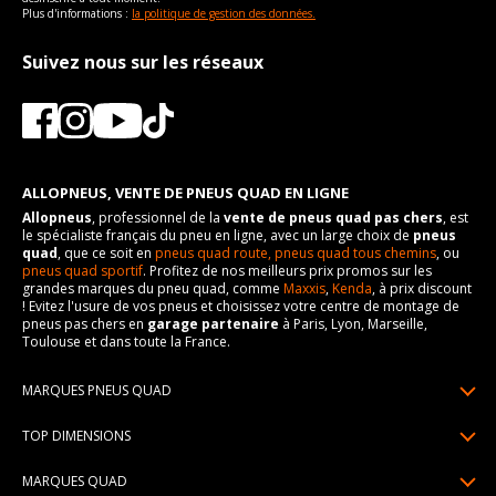
Plus d'informations :
la politique de gestion des données.
Suivez nous sur les réseaux
ALLOPNEUS, VENTE DE PNEUS QUAD EN LIGNE
Allopneus
, professionnel de la
vente de pneus quad pas chers
, est
le spécialiste français du pneu en ligne, avec un large choix de
pneus
quad
, que ce soit en
pneus quad route,
pneus quad tous chemins
, ou
pneus quad sportif
. Profitez de nos meilleurs prix promos sur les
grandes marques du pneu quad, comme
Maxxis
,
Kenda
, à prix discount
! Evitez l'usure de vos pneus et choisissez votre centre de montage de
pneus pas chers en
garage partenaire
à Paris, Lyon, Marseille,
Toulouse et dans toute la France.
MARQUES PNEUS QUAD
Pneus Sun F
TOP DIMENSIONS
Pneus Carlstar
25/10R12
MARQUES QUAD
Pneus BKT