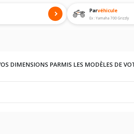
Par
véhicule
Ex : Yamaha 700 Grizzly
VOS DIMENSIONS PARMIS LES MODÈLES DE VO
23X8X10 (PNEU AVANT)
22X10X10 (PNEU ARRIÈRE)