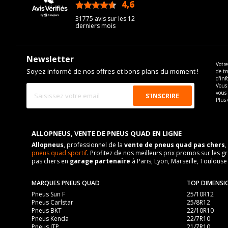
4,6
/5
31775 avis sur les 12
derniers mois
Newsletter
Votre
Soyez informé de nos offres et bons plans du moment !
de tr
d'inf
Vous 
vous
Plus 
ALLOPNEUS, VENTE DE PNEUS QUAD EN LIGNE
Allopneus
, professionnel de la
vente de pneus quad pas chers
,
pneus quad sportif
. Profitez de nos meilleurs prix promos sur l
pas chers en
garage partenaire
à Paris, Lyon, Marseille, Toulouse
MARQUES PNEUS QUAD
TOP DIMENSI
Pneus Sun F
25/10R12
Pneus Carlstar
25/8R12
Pneus BKT
22/10R10
Pneus Kenda
22/7R10
Pneus ITP
21/7R10