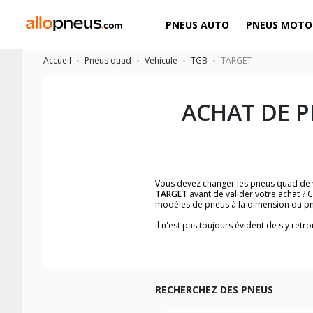
PNEUS AUTO
PNEUS MOTO
Accueil
Pneus quad
Véhicule
TGB
TARGET
ACHAT DE 
Vous devez changer les pneus quad de
TARGET
avant de valider votre achat ? 
modèles de pneus à la dimension du pn
Il n'est pas toujours évident de s'y re
facilement le modèle de pneus quad qui 
Les images du pneu quad, les avis clien
Nous recommandons de toujours monter
Pour voir notre liste de pneus quad, ve
RECHERCHEZ DES PNEUS
Les dimensions indiquées vous sont donné