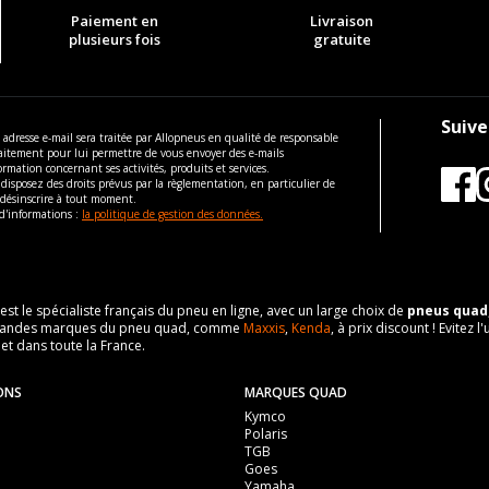
Paiement en
Livraison
plusieurs fois
gratuite
Suive
 adresse e-mail sera traitée par Allopneus en qualité de responsable
aitement pour lui permettre de vous envoyer des e-mails
ormation concernant ses activités, produits et services.
disposez des droits prévus par la règlementation, en particulier de
 désinscrire à tout moment.
d'informations :
la politique de gestion des données.
 est le spécialiste français du pneu en ligne, avec un large choix de
pneus quad
es grandes marques du pneu quad, comme
Maxxis
,
Kenda
, à prix discount ! Evite
 et dans toute la France.
ONS
MARQUES QUAD
Kymco
Polaris
TGB
Goes
Yamaha