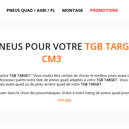
PNEUS QUAD / AGRI / PL
MONTAGE
PROMOTIONS
PNEUS POUR VOTRE
TGB TARG
CM3
 votre
TGB TARGET
? Vous voulez être certain de choisir le meilleur pneu avan
Choisissez parmi notre liste de pneus quad adaptés à votre
TGB TARGET
. Vous 
eu avant quad ou du pneu arrière quad de votre
TGB TARGET
.
trouver dans le choix des pneumatiques. Grâce à notre listing de pneus quad pou
conviendront le mieux à votre budget et à l'utilisation de votre quad.
Voir plus
ts et un descriptif complet du modèle, vous permettra de faire le bon choix d
 des pneus quad avec les dimensions homologuées par le constructeur.
uillez sélectionner la dimension de votre quad
TGB TARGET
ci-dessous :
es à titre indicatif. Il est indispensable de vérifier la dimension des pneumat