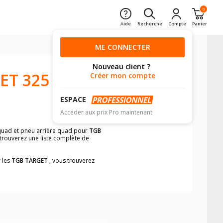
0
Aide
Recherche
Compte
Panier
ME CONNECTER
Nouveau client ?
ET 325
Créer mon compte
ESPACE
Accéder aux prix Pro maintenant
t quad et pneu arrière quad pour
TGB
trouverez une liste complète de
r les
TGB TARGET
, vous trouverez
e pneus quad pour votre
TGB TARGET
.
iques sur votre véhicule avant