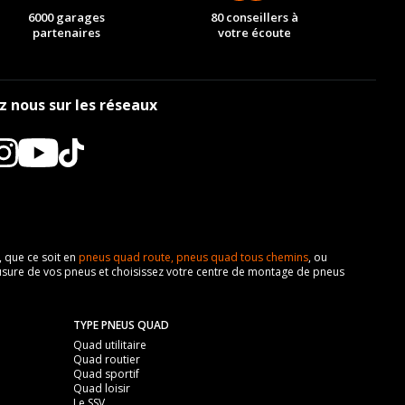
6000 garages
80 conseillers à
partenaires
votre écoute
z nous sur les réseaux
, que ce soit en
pneus quad route,
pneus quad tous chemins
, ou
z l'usure de vos pneus et choisissez votre centre de montage de pneus
TYPE PNEUS QUAD
Quad utilitaire
Quad routier
Quad sportif
Quad loisir
Le SSV