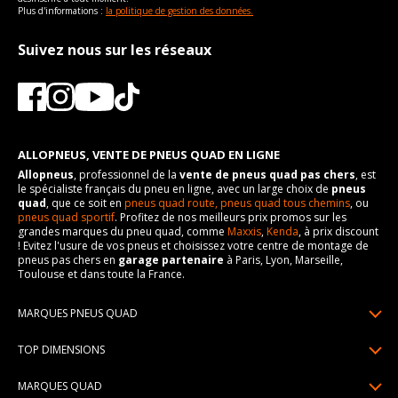
Plus d'informations :
la politique de gestion des données.
Suivez nous sur les réseaux
ALLOPNEUS, VENTE DE PNEUS QUAD EN LIGNE
Allopneus
, professionnel de la
vente de pneus quad pas chers
, est
le spécialiste français du pneu en ligne, avec un large choix de
pneus
quad
, que ce soit en
pneus quad route,
pneus quad tous chemins
, ou
pneus quad sportif
. Profitez de nos meilleurs prix promos sur les
grandes marques du pneu quad, comme
Maxxis
,
Kenda
, à prix discount
! Evitez l'usure de vos pneus et choisissez votre centre de montage de
pneus pas chers en
garage partenaire
à Paris, Lyon, Marseille,
Toulouse et dans toute la France.
MARQUES PNEUS QUAD
Pneus Sun F
TOP DIMENSIONS
Pneus Carlstar
25/10R12
MARQUES QUAD
Pneus BKT