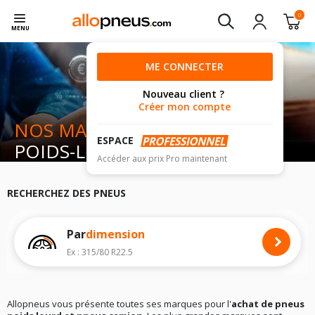
0
MENU
ME CONNECTER
Nouveau client ?
Créer mon compte
NOS MARQUES DE
PNEUS
ESPACE
POIDS-LOURD
Accéder aux prix Pro maintenant
RECHERCHEZ DES PNEUS
Par
dimension
Ex : 315/80 R22.5
Allopneus vous présente toutes ses marques pour l'
achat de pneus