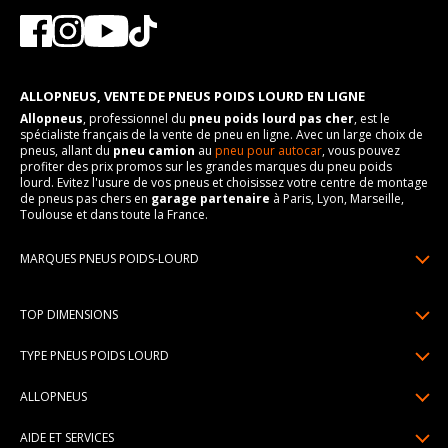
ALLOPNEUS, VENTE DE PNEUS POIDS LOURD EN LIGNE
Allopneus
, professionnel du
pneu poids lourd pas cher
, est le
spécialiste français de la vente de pneu en ligne. Avec un large choix de
pneus, allant du
pneu camion
au
pneu pour autocar
, vous pouvez
profiter des prix promos sur les grandes marques du pneu poids
lourd. Evitez l'usure de vos pneus et choisissez votre centre de montage
de pneus pas chers en
garage partenaire
à Paris, Lyon, Marseille,
Toulouse et dans toute la France.
MARQUES PNEUS POIDS-LOURD
Pneus Michelin
Pneus Prometeon
TOP DIMENSIONS
Pneus Goodyear
Pneus Pirelli
Pneus Continental
385/65R22.5
TYPE PNEUS POIDS LOURD
Pneus Anteo
Pneus Bridgestone
13R22.5
Pneus régional
Pneus Trazano
ALLOPNEUS
Pneus Dunlop
315/80R22.5
Pneus chantier
Pneus Petlas
Qui sommes-nous? | About us
Pneus Hankook
315/70R22.5
AIDE ET SERVICES
Pneus longue distance
Voir toutes les marques pneus poids-lourd