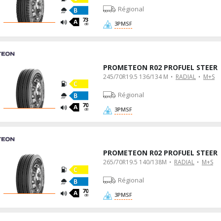
Régional
73
3PMSF
dB
PROMETEON R02 PROFUEL STEER
245/70R19.5 136/134 M
RADIAL
M+S
Régional
70
3PMSF
dB
PROMETEON R02 PROFUEL STEER
265/70R19.5 140/138M
RADIAL
M+S
Régional
70
3PMSF
dB