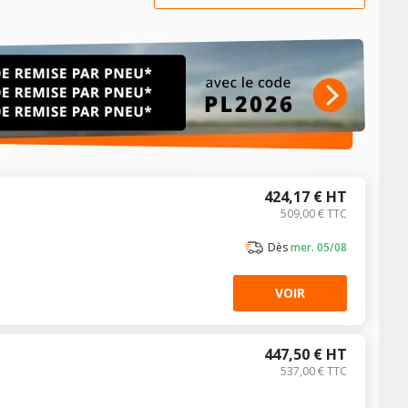
424,17 € HT
509,00 € TTC
Dès
mer. 05/08
VOIR
447,50 € HT
537,00 € TTC