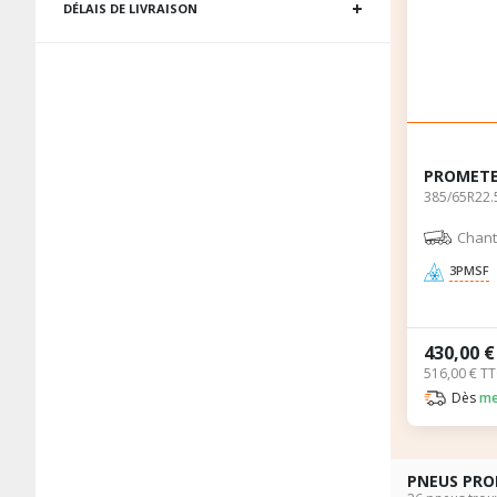
DÉLAIS DE LIVRAISON
C
C
B
C
PROMETE
385/65R22.
Chant
3PMSF
430,00 
516,00 € T
Dès
me
PNEUS PR