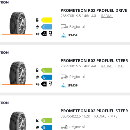
PROMETEON R02 PROFUEL DRIVE
285/70R19.5 146/144L
RADIAL
Régional
72
3PMSF
dB
PROMETEON R02 PROFUEL STEER
285/70R19.5 146/144L
RADIAL
M+S
Régional
72
3PMSF
dB
PROMETEON R02 PROFUEL STEER
385/55R22.5 162K
RADIAL
M+S
Régional