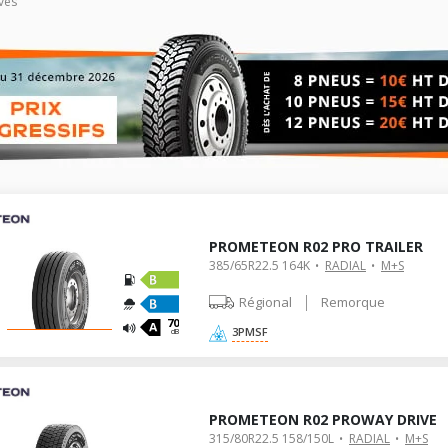
vés
PROMETEON R02 PRO TRAILER
385/65R22.5 164K
RADIAL
M+S
|
Régional
Remorque
70
3PMSF
dB
PROMETEON R02 PROWAY DRIVE
315/80R22.5 158/150L
RADIAL
M+S