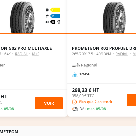
B
72
dB
ON G02 PRO MULTIAXLE
PROMETEON R02 PROFUEL DR
5 164K
RADIAL
M+S
265/70R17.5 140/138M
RADIAL
M
ier
Régional
3PMSF
298,33 € HT
€ HT
358,00 € TTC
Plus que 2 en stock
TC
VOIR
r. 05/08
Dès
mer. 05/08
OMETEON