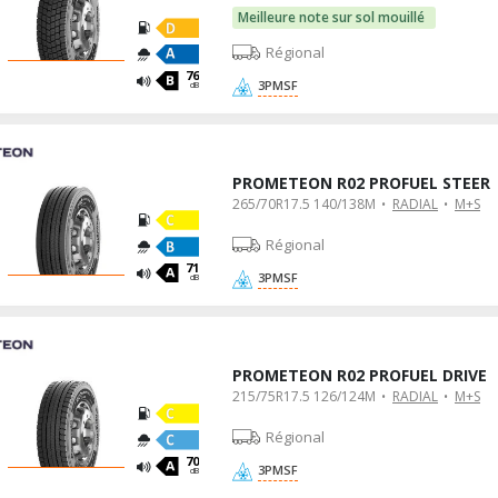
Meilleure note sur sol mouillé
Régional
76
3PMSF
dB
PROMETEON R02 PROFUEL STEER
265/70R17.5 140/138M
RADIAL
M+S
Régional
71
3PMSF
dB
PROMETEON R02 PROFUEL DRIVE
215/75R17.5 126/124M
RADIAL
M+S
Régional
70
3PMSF
dB