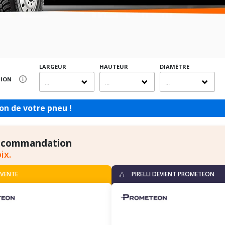
LARGEUR
HAUTEUR
DIAMÈTRE
SION
...
...
...
on de votre pneu !
ecommandation
ix.
 VENTE
PIRELLI DEVIENT PROMETEON
B