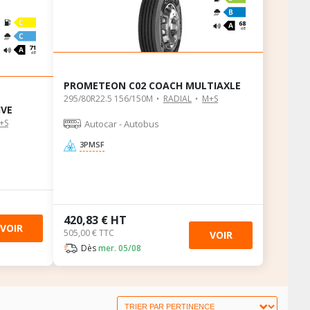
68
dB
71
dB
PROMETEON C02 COACH MULTIAXLE
295/80R22.5 156/150M
RADIAL
M+S
IVE
+S
Autocar - Autobus
3PMSF
420,83 € HT
VOIR
505,00 € TTC
VOIR
Dès
mer. 05/08