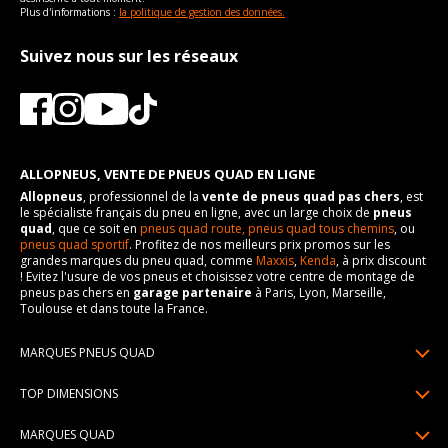
Plus d'informations :
la politique de gestion des données.
Suivez nous sur les réseaux
ALLOPNEUS, VENTE DE PNEUS QUAD EN LIGNE
Allopneus
, professionnel de la
vente de pneus quad pas chers
, est
le spécialiste français du pneu en ligne, avec un large choix de
pneus
quad
, que ce soit en
pneus quad route,
pneus quad tous chemins
, ou
pneus quad sportif
. Profitez de nos meilleurs prix promos sur les
grandes marques du pneu quad, comme
Maxxis
,
Kenda
, à prix discount
! Evitez l'usure de vos pneus et choisissez votre centre de montage de
pneus pas chers en
garage partenaire
à Paris, Lyon, Marseille,
Toulouse et dans toute la France.
MARQUES PNEUS QUAD
Pneus Sun F
TOP DIMENSIONS
Pneus Carlstar
25/10R12
MARQUES QUAD
Pneus BKT