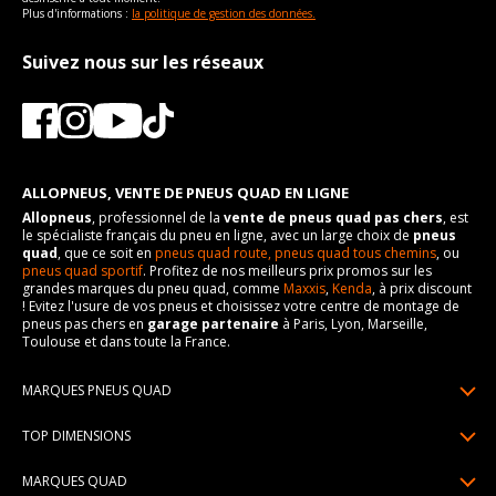
Plus d'informations :
la politique de gestion des données.
Suivez nous sur les réseaux
ALLOPNEUS, VENTE DE PNEUS QUAD EN LIGNE
Allopneus
, professionnel de la
vente de pneus quad pas chers
, est
le spécialiste français du pneu en ligne, avec un large choix de
pneus
quad
, que ce soit en
pneus quad route,
pneus quad tous chemins
, ou
pneus quad sportif
. Profitez de nos meilleurs prix promos sur les
grandes marques du pneu quad, comme
Maxxis
,
Kenda
, à prix discount
! Evitez l'usure de vos pneus et choisissez votre centre de montage de
pneus pas chers en
garage partenaire
à Paris, Lyon, Marseille,
Toulouse et dans toute la France.
MARQUES PNEUS QUAD
Pneus Sun F
TOP DIMENSIONS
Pneus Carlstar
25/10R12
MARQUES QUAD
Pneus BKT