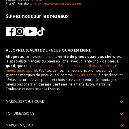
Plus d'informations :
la politique de gestion des données.
Suivez nous sur les réseaux
ALLOPNEUS, VENTE DE PNEUS QUAD EN LIGNE
Allopneus
, professionnel de la
vente de pneus quad pas chers
, est
le spécialiste français du pneu en ligne, avec un large choix de
pneus
quad
, que ce soit en
pneus quad route,
pneus quad tous chemins
, ou
pneus quad sportif
. Profitez de nos meilleurs prix promos sur les
grandes marques du pneu quad, comme
Maxxis
,
Kenda
, à prix discount
! Evitez l'usure de vos pneus et choisissez votre centre de montage de
pneus pas chers en
garage partenaire
à Paris, Lyon, Marseille,
Toulouse et dans toute la France.
MARQUES PNEUS QUAD
Pneus Sun F
TOP DIMENSIONS
Pneus Carlstar
25/10R12
MARQUES QUAD
Pneus BKT