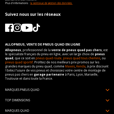
Plus d'informations :
la politique de gestion des données.
Suivez nous sur les réseaux
ALLOPNEUS, VENTE DE PNEUS QUAD EN LIGNE
Allopneus
, professionnel de la
vente de pneus quad pas chers
, est
le spécialiste français du pneu en ligne, avec un large choix de
pneus
quad
, que ce soit en
pneus quad route,
pneus quad tous chemins
, ou
pneus quad sportif
. Profitez de nos meilleurs prix promos sur les
grandes marques du pneu quad, comme
Maxxis
,
Kenda
, à prix discount
! Evitez l'usure de vos pneus et choisissez votre centre de montage de
pneus pas chers en
garage partenaire
à Paris, Lyon, Marseille,
Toulouse et dans toute la France.
MARQUES PNEUS QUAD
Pneus Sun F
TOP DIMENSIONS
Pneus Carlstar
25/10R12
MARQUES QUAD
Pneus BKT